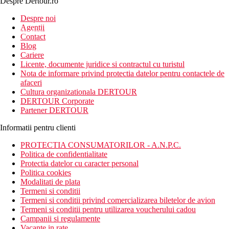
Despre Dertour.ro
Inscrie-te la
Despre noi
Agentii
newsletter!
Contact
Blog
Cariere
Licente, documente juridice si contractul cu turistul
Nota de informare privind protectia datelor pentru contactele de
afaceri
Cultura organizationala DERTOUR
DERTOUR Corporate
Partener DERTOUR
Informatii pentru clienti
PROTECTIA CONSUMATORILOR - A.N.P.C.
Politica de confidentialitate
Protectia datelor cu caracter personal
Politica cookies
Modalitati de plata
Termeni si conditii
Termeni si conditii privind comercializarea biletelor de avion
Termeni si conditii pentru utilizarea voucherului cadou
Campanii si regulamente
Vacante in rate