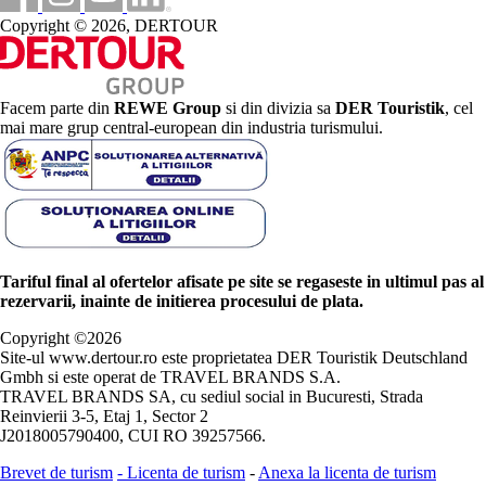
Copyright © 2026, DERTOUR
Facem parte din
REWE Group
si din divizia sa
DER Touristik
, cel
mai mare grup central-european din industria turismului.
Tariful final al ofertelor afisate pe site se regaseste in ultimul pas al
rezervarii, inainte de initierea procesului de plata.
Copyright ©
2026
Site-ul www.dertour.ro este proprietatea DER Touristik Deutschland
Gmbh si este operat de TRAVEL BRANDS S.A.
TRAVEL BRANDS SA, cu sediul social in Bucuresti, Strada
Reinvierii 3-5, Etaj 1, Sector 2
J2018005790400, CUI RO 39257566.
Brevet de turism
-
Licenta de turism
-
Anexa la licenta de turism