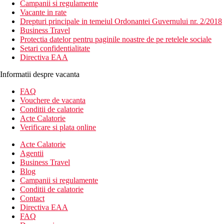
Campanii si regulamente
Vacante in rate
Drepturi principale in temeiul Ordonantei Guvernului nr. 2/2018
Business Travel
Protectia datelor pentru paginile noastre de pe retelele sociale
Setari confidentialitate
Directiva EAA
Informatii despre vacanta
FAQ
Vouchere de vacanta
Conditii de calatorie
Acte Calatorie
Verificare si plata online
Acte Calatorie
Agentii
Business Travel
Blog
Campanii si regulamente
Conditii de calatorie
Contact
Directiva EAA
FAQ