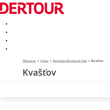
Destinatii
Vacanta perfecta
OFERTE DE NERATAT
Dertour.ro
Cehia
Regiunea Boemia de Sud
Kvašťov
Kvašťov