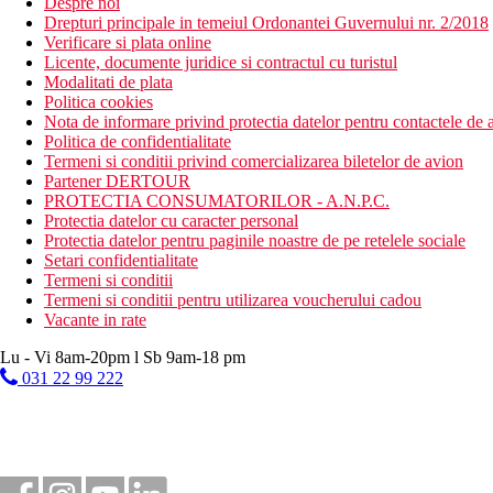
Despre noi
Drepturi principale in temeiul Ordonantei Guvernului nr. 2/2018
Verificare si plata online
Licente, documente juridice si contractul cu turistul
Modalitati de plata
Politica cookies
Nota de informare privind protectia datelor pentru contactele de a
Politica de confidentialitate
Termeni si conditii privind comercializarea biletelor de avion
Partener DERTOUR
PROTECTIA CONSUMATORILOR - A.N.P.C.
Protectia datelor cu caracter personal
Protectia datelor pentru paginile noastre de pe retelele sociale
Setari confidentialitate
Termeni si conditii
Termeni si conditii pentru utilizarea voucherului cadou
Vacante in rate
Lu - Vi 8am-20pm l Sb 9am-18 pm
031 22 99 222