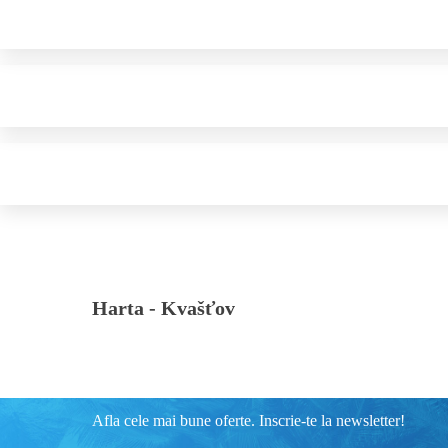
Harta -
Kvašťov
Afla cele mai bune oferte. Inscrie-te la newsletter!