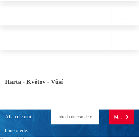
Harta -
Květov - Vůsí
Afla cele mai
MA ABONE
bune oferte.