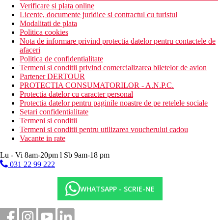
Verificare si plata online
Licente, documente juridice si contractul cu turistul
Modalitati de plata
Politica cookies
Nota de informare privind protectia datelor pentru contactele de
afaceri
Politica de confidentialitate
Termeni si conditii privind comercializarea biletelor de avion
Partener DERTOUR
PROTECTIA CONSUMATORILOR - A.N.P.C.
Protectia datelor cu caracter personal
Protectia datelor pentru paginile noastre de pe retelele sociale
Setari confidentialitate
Termeni si conditii
Termeni si conditii pentru utilizarea voucherului cadou
Vacante in rate
Lu - Vi 8am-20pm l Sb 9am-18 pm
031 22 99 222
WHATSAPP - SCRIE-NE