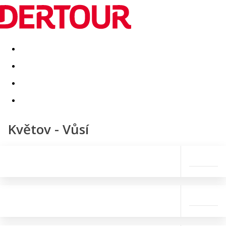
Destinatii
Vacanta perfecta
OFERTE DE NERATAT
Květov - Vůsí