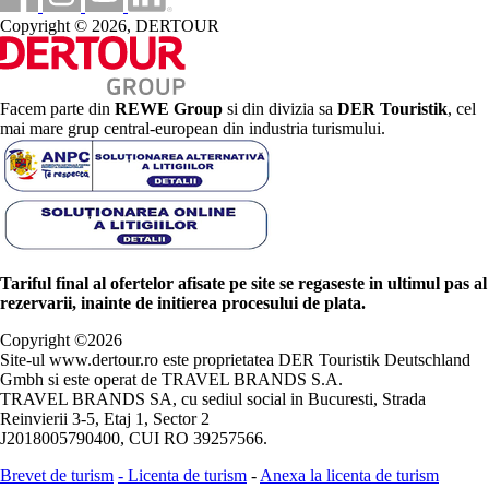
Copyright © 2026, DERTOUR
Facem parte din
REWE Group
si din divizia sa
DER Touristik
, cel
mai mare grup central-european din industria turismului.
Tariful final al ofertelor afisate pe site se regaseste in ultimul pas al
rezervarii, inainte de initierea procesului de plata.
Copyright ©
2026
Site-ul www.dertour.ro este proprietatea DER Touristik Deutschland
Gmbh si este operat de TRAVEL BRANDS S.A.
TRAVEL BRANDS SA, cu sediul social in Bucuresti, Strada
Reinvierii 3-5, Etaj 1, Sector 2
J2018005790400, CUI RO 39257566.
Brevet de turism
-
Licenta de turism
-
Anexa la licenta de turism