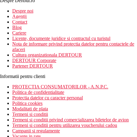
Despre Dertour.ro
Inscrie-te la
Despre noi
Agentii
newsletter!
Contact
Blog
Cariere
Licente, documente juridice si contractul cu turistul
Nota de informare privind protectia datelor pentru contactele de
afaceri
Cultura organizationala DERTOUR
DERTOUR Corporate
Partener DERTOUR
Informatii pentru clienti
PROTECTIA CONSUMATORILOR - A.N.P.C.
Politica de confidentialitate
Protectia datelor cu caracter personal
Politica cookies
Modalitati de plata
Termeni si conditii
Termeni si conditii privind comercializarea biletelor de avion
Termeni si conditii pentru utilizarea voucherului cadou
Campanii si regulamente
Vacante in rate