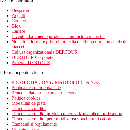
Despre Dertour.ro
Inscrie-te la
Despre noi
Agentii
newsletter!
Contact
Blog
Cariere
Licente, documente juridice si contractul cu turistul
Nota de informare privind protectia datelor pentru contactele de
afaceri
Cultura organizationala DERTOUR
DERTOUR Corporate
Partener DERTOUR
Informatii pentru clienti
PROTECTIA CONSUMATORILOR - A.N.P.C.
Politica de confidentialitate
Protectia datelor cu caracter personal
Politica cookies
Modalitati de plata
Termeni si conditii
Termeni si conditii privind comercializarea biletelor de avion
Termeni si conditii pentru utilizarea voucherului cadou
Campanii si regulamente
Vacante in rate