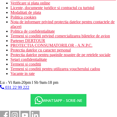
Verificare si plata online
Licente, documente juridice si contractul cu turistul
Modalitati de plata
Politica cookies
Nota de informare privind protectia datelor pentru contactele de
afaceri
Politica de confidentialitate
Termeni si conditii privind comercializarea biletelor de avion
Partener DERTOUR
PROTECTIA CONSUMATORILOR - A.N.P.C.
Protectia datelor cu caracter personal
Protectia datelor pentru paginile noastre de pe retelele sociale
Setari confidentialitate
Termeni si conditii
Termeni si conditii pentru utilizarea voucherului cadou
Vacante in rate
Lu - Vi 8am-20pm l Sb 9am-18 pm
031 22 99 222
WHATSAPP - SCRIE-NE