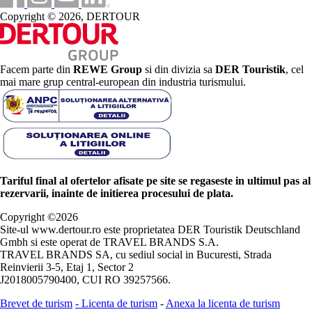
Copyright © 2026, DERTOUR
Facem parte din
REWE Group
si din divizia sa
DER Touristik
, cel
mai mare grup central-european din industria turismului.
Tariful final al ofertelor afisate pe site se regaseste in ultimul pas al
rezervarii, inainte de initierea procesului de plata.
Copyright ©
2026
Site-ul www.dertour.ro este proprietatea DER Touristik Deutschland
Gmbh si este operat de TRAVEL BRANDS S.A.
TRAVEL BRANDS SA, cu sediul social in Bucuresti, Strada
Reinvierii 3-5, Etaj 1, Sector 2
J2018005790400, CUI RO 39257566.
Brevet de turism
-
Licenta de turism
-
Anexa la licenta de turism