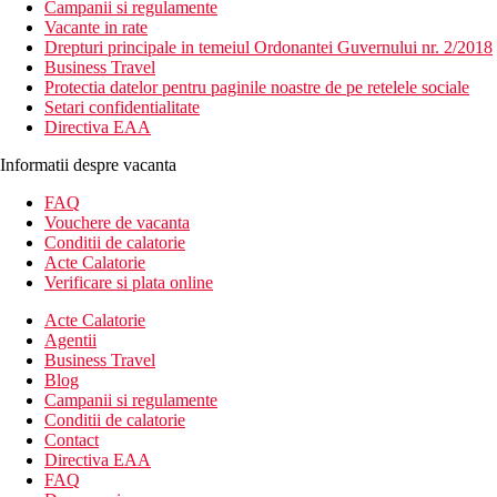
Campanii si regulamente
Vacante in rate
Drepturi principale in temeiul Ordonantei Guvernului nr. 2/2018
Business Travel
Protectia datelor pentru paginile noastre de pe retelele sociale
Setari confidentialitate
Directiva EAA
Informatii despre vacanta
FAQ
Vouchere de vacanta
Conditii de calatorie
Acte Calatorie
Verificare si plata online
Acte Calatorie
Agentii
Business Travel
Blog
Campanii si regulamente
Conditii de calatorie
Contact
Directiva EAA
FAQ