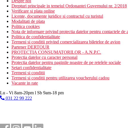
Despre noi
Drepturi principale in temeiul Ordonantei Guvernului nr. 2/2018
Verificare si plata online
Licente, documente juridice si contractul cu turistul
Modalitati de plata
Politica cookies
Nota de informare privind protectia datelor pentru contactele de a
Politica de confidentialitate
Termeni si conditii privind comercializarea biletelor de avion
Partener DERTOUR
PROTECTIA CONSUMATORILOR - A.N.P.C.
Protectia datelor cu caracter personal
Protectia datelor pentru paginile noastre de pe retelele sociale
Setari confidentialitate
Termeni si conditii
Termeni si conditii pentru utilizarea voucherului cadou
Vacante in rate
Lu - Vi 8am-20pm l Sb 9am-18 pm
031 22 99 222