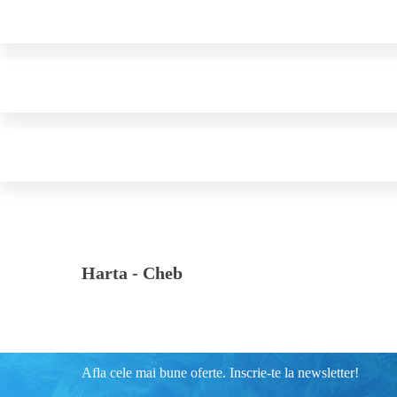
Harta -
Cheb
Afla cele mai bune oferte. Inscrie-te la newsletter!