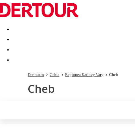
Destinatii
Vacanta perfecta
OFERTE DE NERATAT
Dertour.ro
Cehia
Regiunea Karlovy Vary
Cheb
Cheb