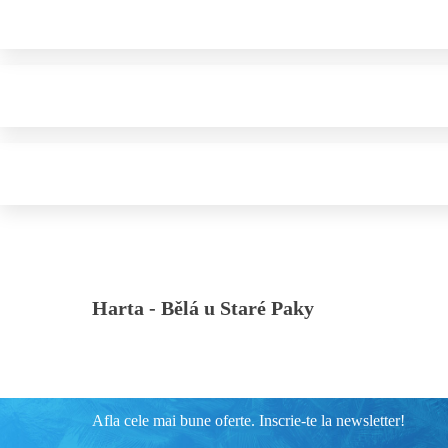
Harta -
Bělá u Staré Paky
Afla cele mai bune oferte. Inscrie-te la newsletter!