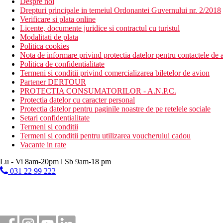
Despre noi
Drepturi principale in temeiul Ordonantei Guvernului nr. 2/2018
Verificare si plata online
Licente, documente juridice si contractul cu turistul
Modalitati de plata
Politica cookies
Nota de informare privind protectia datelor pentru contactele de a
Politica de confidentialitate
Termeni si conditii privind comercializarea biletelor de avion
Partener DERTOUR
PROTECTIA CONSUMATORILOR - A.N.P.C.
Protectia datelor cu caracter personal
Protectia datelor pentru paginile noastre de pe retelele sociale
Setari confidentialitate
Termeni si conditii
Termeni si conditii pentru utilizarea voucherului cadou
Vacante in rate
Lu - Vi 8am-20pm l Sb 9am-18 pm
031 22 99 222