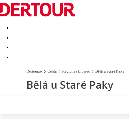
Destinatii
Vacanta perfecta
OFERTE DE NERATAT
Dertour.ro
Cehia
Regiunea Liberec
Bělá u Staré Paky
Bělá u Staré Paky