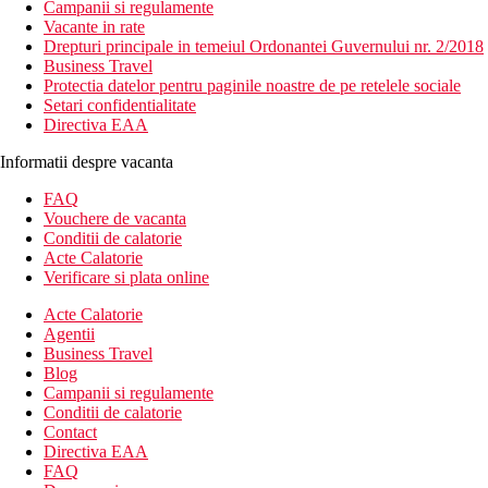
Campanii si regulamente
Vacante in rate
Drepturi principale in temeiul Ordonantei Guvernului nr. 2/2018
Business Travel
Protectia datelor pentru paginile noastre de pe retelele sociale
Setari confidentialitate
Directiva EAA
Informatii despre vacanta
FAQ
Vouchere de vacanta
Conditii de calatorie
Acte Calatorie
Verificare si plata online
Acte Calatorie
Agentii
Business Travel
Blog
Campanii si regulamente
Conditii de calatorie
Contact
Directiva EAA
FAQ