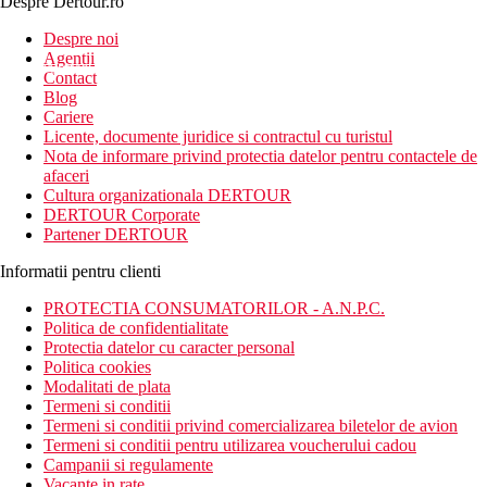
Despre Dertour.ro
Inscrie-te la
Despre noi
Agentii
newsletter!
Contact
Blog
Cariere
Licente, documente juridice si contractul cu turistul
Nota de informare privind protectia datelor pentru contactele de
afaceri
Cultura organizationala DERTOUR
DERTOUR Corporate
Partener DERTOUR
Informatii pentru clienti
PROTECTIA CONSUMATORILOR - A.N.P.C.
Politica de confidentialitate
Protectia datelor cu caracter personal
Politica cookies
Modalitati de plata
Termeni si conditii
Termeni si conditii privind comercializarea biletelor de avion
Termeni si conditii pentru utilizarea voucherului cadou
Campanii si regulamente
Vacante in rate