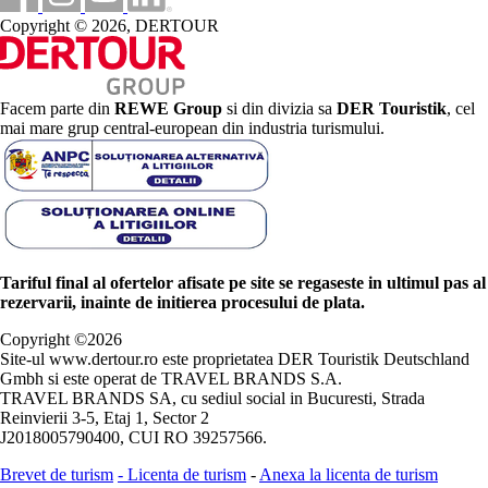
Copyright © 2026, DERTOUR
Facem parte din
REWE Group
si din divizia sa
DER Touristik
, cel
mai mare grup central-european din industria turismului.
Tariful final al ofertelor afisate pe site se regaseste in ultimul pas al
rezervarii, inainte de initierea procesului de plata.
Copyright ©
2026
Site-ul www.dertour.ro este proprietatea DER Touristik Deutschland
Gmbh si este operat de TRAVEL BRANDS S.A.
TRAVEL BRANDS SA, cu sediul social in Bucuresti, Strada
Reinvierii 3-5, Etaj 1, Sector 2
J2018005790400, CUI RO 39257566.
Brevet de turism
-
Licenta de turism
-
Anexa la licenta de turism