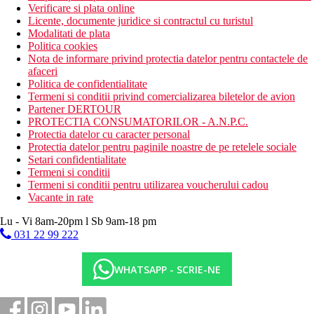
Verificare si plata online
Licente, documente juridice si contractul cu turistul
Modalitati de plata
Politica cookies
Nota de informare privind protectia datelor pentru contactele de
afaceri
Politica de confidentialitate
Termeni si conditii privind comercializarea biletelor de avion
Partener DERTOUR
PROTECTIA CONSUMATORILOR - A.N.P.C.
Protectia datelor cu caracter personal
Protectia datelor pentru paginile noastre de pe retelele sociale
Setari confidentialitate
Termeni si conditii
Termeni si conditii pentru utilizarea voucherului cadou
Vacante in rate
Lu - Vi 8am-20pm l Sb 9am-18 pm
031 22 99 222
WHATSAPP - SCRIE-NE