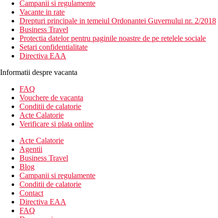
Campanii si regulamente
Vacante in rate
Drepturi principale in temeiul Ordonantei Guvernului nr. 2/2018
Business Travel
Protectia datelor pentru paginile noastre de pe retelele sociale
Setari confidentialitate
Directiva EAA
Informatii despre vacanta
FAQ
Vouchere de vacanta
Conditii de calatorie
Acte Calatorie
Verificare si plata online
Acte Calatorie
Agentii
Business Travel
Blog
Campanii si regulamente
Conditii de calatorie
Contact
Directiva EAA
FAQ