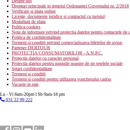
Despre noi
Drepturi principale in temeiul Ordonantei Guvernului nr. 2/2018
Verificare si plata online
Licente, documente juridice si contractul cu turistul
Modalitati de plata
Politica cookies
Nota de informare privind protectia datelor pentru contactele de a
Politica de confidentialitate
Termeni si conditii privind comercializarea biletelor de avion
Partener DERTOUR
PROTECTIA CONSUMATORILOR - A.N.P.C.
Protectia datelor cu caracter personal
Protectia datelor pentru paginile noastre de pe retelele sociale
Setari confidentialitate
Termeni si conditii
Termeni si conditii pentru utilizarea voucherului cadou
Vacante in rate
Lu - Vi 8am-20pm l Sb 9am-18 pm
031 22 99 222