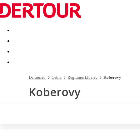
Destinatii
Vacanta perfecta
OFERTE DE NERATAT
Dertour.ro
Cehia
Regiunea Liberec
Koberovy
Koberovy