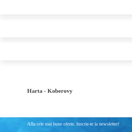
Harta -
Koberovy
Afla cele mai bune oferte. Inscrie-te la newsletter!