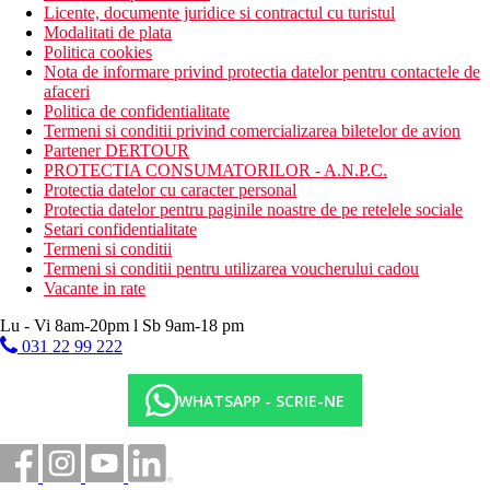
Licente, documente juridice si contractul cu turistul
Modalitati de plata
Politica cookies
Nota de informare privind protectia datelor pentru contactele de
afaceri
Politica de confidentialitate
Termeni si conditii privind comercializarea biletelor de avion
Partener DERTOUR
PROTECTIA CONSUMATORILOR - A.N.P.C.
Protectia datelor cu caracter personal
Protectia datelor pentru paginile noastre de pe retelele sociale
Setari confidentialitate
Termeni si conditii
Termeni si conditii pentru utilizarea voucherului cadou
Vacante in rate
Lu - Vi 8am-20pm l Sb 9am-18 pm
031 22 99 222
WHATSAPP - SCRIE-NE