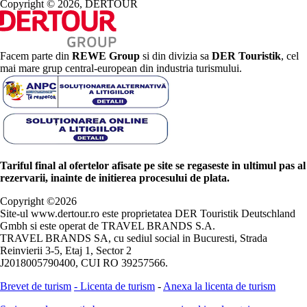
Copyright © 2026, DERTOUR
Facem parte din
REWE Group
si din divizia sa
DER Touristik
, cel
mai mare grup central-european din industria turismului.
Tariful final al ofertelor afisate pe site se regaseste in ultimul pas al
rezervarii, inainte de initierea procesului de plata.
Copyright ©
2026
Site-ul www.dertour.ro este proprietatea DER Touristik Deutschland
Gmbh si este operat de TRAVEL BRANDS S.A.
TRAVEL BRANDS SA, cu sediul social in Bucuresti, Strada
Reinvierii 3-5, Etaj 1, Sector 2
J2018005790400, CUI RO 39257566.
Brevet de turism
-
Licenta de turism
-
Anexa la licenta de turism