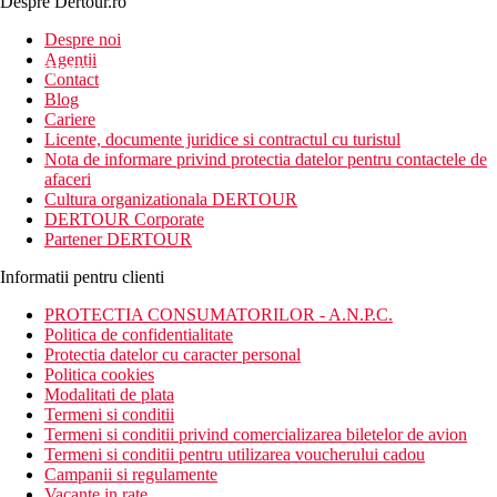
Despre Dertour.ro
Inscrie-te la
Despre noi
Agentii
newsletter!
Contact
Blog
Cariere
Licente, documente juridice si contractul cu turistul
Nota de informare privind protectia datelor pentru contactele de
afaceri
Cultura organizationala DERTOUR
DERTOUR Corporate
Partener DERTOUR
Informatii pentru clienti
PROTECTIA CONSUMATORILOR - A.N.P.C.
Politica de confidentialitate
Protectia datelor cu caracter personal
Politica cookies
Modalitati de plata
Termeni si conditii
Termeni si conditii privind comercializarea biletelor de avion
Termeni si conditii pentru utilizarea voucherului cadou
Campanii si regulamente
Vacante in rate