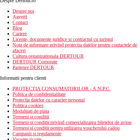
Despre Dertour.ro
Inscrie-te la
Despre noi
Agentii
newsletter!
Contact
Blog
Cariere
Licente, documente juridice si contractul cu turistul
Nota de informare privind protectia datelor pentru contactele de
afaceri
Cultura organizationala DERTOUR
DERTOUR Corporate
Partener DERTOUR
Informatii pentru clienti
PROTECTIA CONSUMATORILOR - A.N.P.C.
Politica de confidentialitate
Protectia datelor cu caracter personal
Politica cookies
Modalitati de plata
Termeni si conditii
Termeni si conditii privind comercializarea biletelor de avion
Termeni si conditii pentru utilizarea voucherului cadou
Campanii si regulamente
Vacante in rate