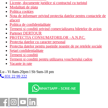
Licente, documente juridice si contractul cu turistul
Modalitati de plata
Politica cookies
Nota de informare privind protectia datelor pentru contactele de
afaceri
Politica de confidentialitate
Termeni si conditii privind comercializarea biletelor de avion
Partener DERTOUR
PROTECTIA CONSUMATORILOR - A.N.P.C.
Protectia datelor cu caracter personal
Protectia datelor pentru paginile noastre de pe retelele sociale
Setari confidentialitate
Termeni si conditii
Termeni si conditii pentru utilizarea voucherului cadou
Vacante in rate
Lu - Vi 8am-20pm l Sb 9am-18 pm
031 22 99 222
WHATSAPP - SCRIE-NE