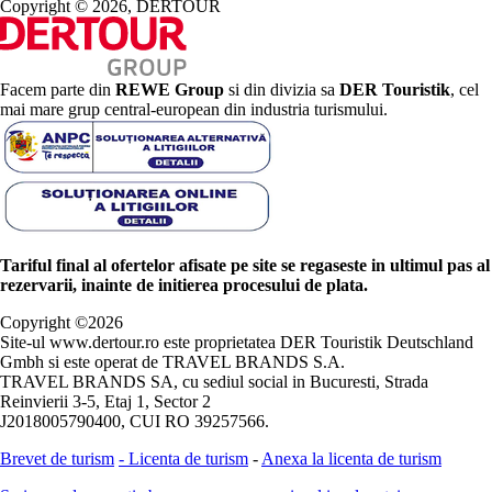
Copyright © 2026, DERTOUR
Facem parte din
REWE Group
si din divizia sa
DER Touristik
, cel
mai mare grup central-european din industria turismului.
Tariful final al ofertelor afisate pe site se regaseste in ultimul pas al
rezervarii, inainte de initierea procesului de plata.
Copyright ©
2026
Site-ul www.dertour.ro este proprietatea DER Touristik Deutschland
Gmbh si este operat de TRAVEL BRANDS S.A.
TRAVEL BRANDS SA, cu sediul social in Bucuresti, Strada
Reinvierii 3-5, Etaj 1, Sector 2
J2018005790400, CUI RO 39257566.
Brevet de turism
-
Licenta de turism
-
Anexa la licenta de turism