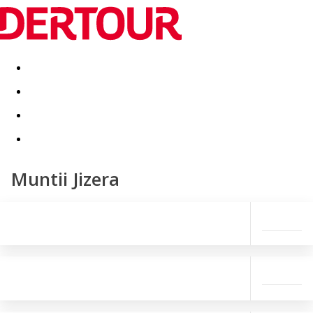
Destinatii
Vacanta perfecta
OFERTE DE NERATAT
Muntii Jizera