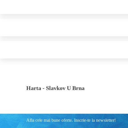
Harta -
Slavkov U Brna
Afla cele mai bune oferte. Inscrie-te la newsletter!