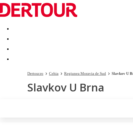
Destinatii
Vacanta perfecta
OFERTE DE NERATAT
Dertour.ro
Cehia
Regiunea Moravia de Sud
Slavkov U B
Slavkov U Brna