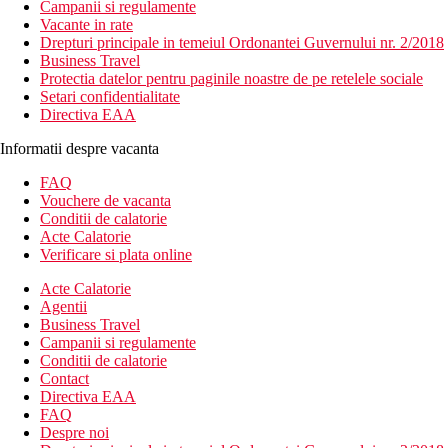
Campanii si regulamente
Vacante in rate
Drepturi principale in temeiul Ordonantei Guvernului nr. 2/2018
Business Travel
Protectia datelor pentru paginile noastre de pe retelele sociale
Setari confidentialitate
Directiva EAA
Informatii despre vacanta
FAQ
Vouchere de vacanta
Conditii de calatorie
Acte Calatorie
Verificare si plata online
Acte Calatorie
Agentii
Business Travel
Campanii si regulamente
Conditii de calatorie
Contact
Directiva EAA
FAQ
Despre noi