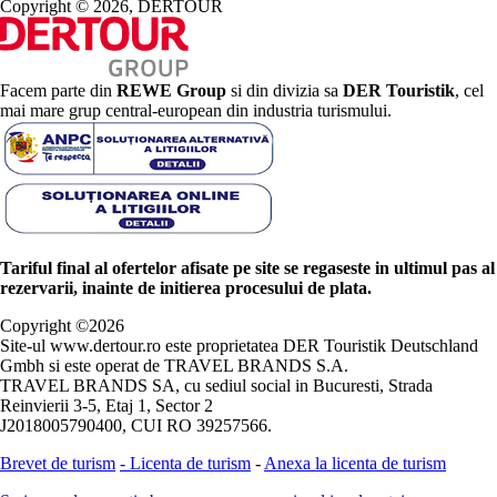
Copyright © 2026, DERTOUR
Facem parte din
REWE Group
si din divizia sa
DER Touristik
, cel
mai mare grup central-european din industria turismului.
Tariful final al ofertelor afisate pe site se regaseste in ultimul pas al
rezervarii, inainte de initierea procesului de plata.
Copyright ©
2026
Site-ul www.dertour.ro este proprietatea DER Touristik Deutschland
Gmbh si este operat de TRAVEL BRANDS S.A.
TRAVEL BRANDS SA, cu sediul social in Bucuresti, Strada
Reinvierii 3-5, Etaj 1, Sector 2
J2018005790400, CUI RO 39257566.
Brevet de turism
-
Licenta de turism
-
Anexa la licenta de turism