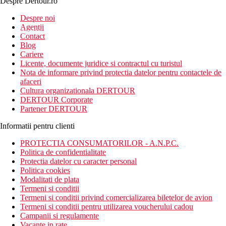
Despre Dertour.ro
Inscrie-te la
Despre noi
Agentii
newsletter!
Contact
Blog
Cariere
Licente, documente juridice si contractul cu turistul
Nota de informare privind protectia datelor pentru contactele de
afaceri
Cultura organizationala DERTOUR
DERTOUR Corporate
Partener DERTOUR
Informatii pentru clienti
PROTECTIA CONSUMATORILOR - A.N.P.C.
Politica de confidentialitate
Protectia datelor cu caracter personal
Politica cookies
Modalitati de plata
Termeni si conditii
Termeni si conditii privind comercializarea biletelor de avion
Termeni si conditii pentru utilizarea voucherului cadou
Campanii si regulamente
Vacante in rate