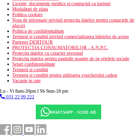
Licente, documente juridice si contractul cu turistul
Modalitati de plata
Politica cookies
Nota de informare privind protectia datelor pentru contactele de
afaceri
Politica de confidentialitate
Termeni si conditii privind comercializarea biletelor de avion
Partener DERTOUR
PROTECTIA CONSUMATORILOR - A.N.P.C.
Protectia datelor cu caracter personal
Protectia datelor pentru paginile noastre de pe retelele sociale
Setari confidentialitate
Termeni si conditii
Termeni si conditii pentru utilizarea voucherului cadou
Vacante in rate
Lu - Vi 8am-20pm l Sb 9am-18 pm
031 22 99 222
WHATSAPP - SCRIE-NE