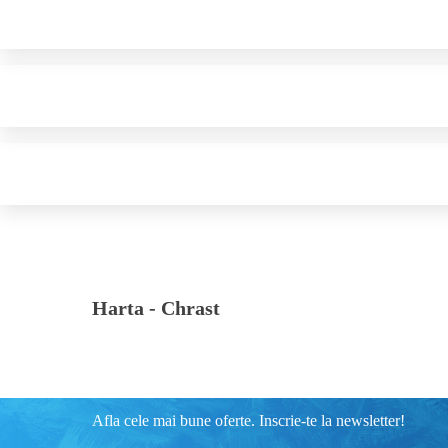
Harta -
Chrast
Afla cele mai bune oferte. Inscrie-te la newsletter!