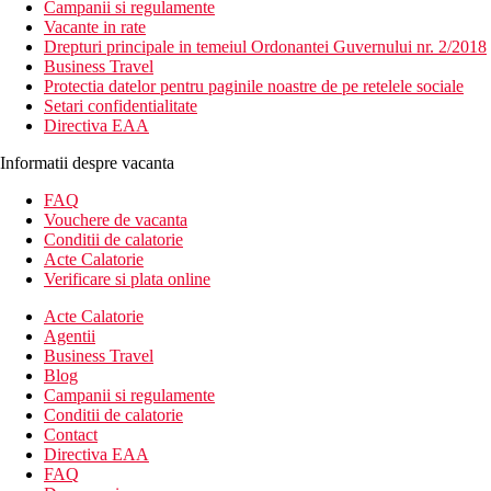
Campanii si regulamente
Vacante in rate
Drepturi principale in temeiul Ordonantei Guvernului nr. 2/2018
Business Travel
Protectia datelor pentru paginile noastre de pe retelele sociale
Setari confidentialitate
Directiva EAA
Informatii despre vacanta
FAQ
Vouchere de vacanta
Conditii de calatorie
Acte Calatorie
Verificare si plata online
Acte Calatorie
Agentii
Business Travel
Blog
Campanii si regulamente
Conditii de calatorie
Contact
Directiva EAA
FAQ