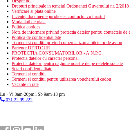
Despre noi
Drepturi principale in temeiul Ordonantei Guvernului nr. 2/2018
Verificare si plata online
Licente, documente juridice si contractul cu turistul
Modalitati de plata
Politica cookies
Nota de informare privind protectia datelor pentru contactele de a
Politica de confidentialitate
Termeni si conditii privind comercializarea biletelor de avion
Partener DERTOUR
PROTECTIA CONSUMATORILOR - A.N.P.C.
Protectia datelor cu caracter personal
Protectia datelor pentru paginile noastre de pe retelele sociale
Setari confidentialitate
Termeni si conditii
Termeni si conditii pentru utilizarea voucherului cadou
Vacante in rate
Lu - Vi 8am-20pm l Sb 9am-18 pm
031 22 99 222