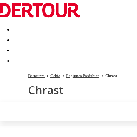
Destinatii
Vacanta perfecta
OFERTE DE NERATAT
Dertour.ro
Cehia
Regiunea Pardubice
Chrast
Chrast