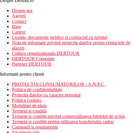
Despre Dertour.ro
Inscrie-te la
Despre noi
Agentii
newsletter!
Contact
Blog
Cariere
Licente, documente juridice si contractul cu turistul
Nota de informare privind protectia datelor pentru contactele de
afaceri
Cultura organizationala DERTOUR
DERTOUR Corporate
Partener DERTOUR
Informatii pentru clienti
PROTECTIA CONSUMATORILOR - A.N.P.C.
Politica de confidentialitate
Protectia datelor cu caracter personal
Politica cookies
Modalitati de plata
Termeni si conditii
Termeni si conditii privind comercializarea biletelor de avion
Termeni si conditii pentru utilizarea voucherului cadou
Campanii si regulamente
Vacante in rate