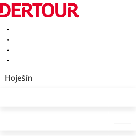
Destinatii
Vacanta perfecta
OFERTE DE NERATAT
Hoješín