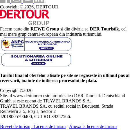
Copyright © 2026, DERTOUR
Facem parte din
REWE Group
si din divizia sa
DER Touristik
, cel
mai mare grup central-european din industria turismului.
Tariful final al ofertelor afisate pe site se regaseste in ultimul pas al
rezervarii, inainte de initierea procesului de plata.
Copyright ©
2026
Site-ul www.dertour.ro este proprietatea DER Touristik Deutschland
Gmbh si este operat de TRAVEL BRANDS S.A.
TRAVEL BRANDS SA, cu sediul social in Bucuresti, Strada
Reinvierii 3-5, Etaj 1, Sector 2
J2018005790400, CUI RO 39257566.
Brevet de turism
-
Licenta de turism
-
Anexa la licenta de turism