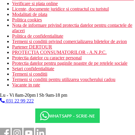
Verificare si plata online
Licente, documente juridice si contractul cu turistul
Modalitati de plata
Politica cookies
Nota de informare privind protectia datelor pentru contactele de
afaceri
Politica de confidentialitate
Termeni si conditii privind comercializarea biletelor de avion
Partener DERTOUR
PROTECTIA CONSUMATORILOR - A.N.P.C.
Protectia datelor cu caracter personal
Protectia datelor pentru paginile noastre de pe retelele sociale
Setari confidentialitate
Termeni si conditii
Termeni si conditii pentru utilizarea voucherului cadou
Vacante in rate
Lu - Vi 8am-20pm l Sb 9am-18 pm
031 22 99 222
WHATSAPP - SCRIE-NE