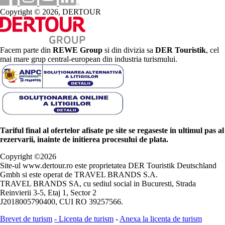
Copyright © 2026, DERTOUR
Facem parte din
REWE Group
si din divizia sa
DER Touristik
, cel
mai mare grup central-european din industria turismului.
Tariful final al ofertelor afisate pe site se regaseste in ultimul pas al
rezervarii, inainte de initierea procesului de plata.
Copyright ©
2026
Site-ul www.dertour.ro este proprietatea DER Touristik Deutschland
Gmbh si este operat de TRAVEL BRANDS S.A.
TRAVEL BRANDS SA, cu sediul social in Bucuresti, Strada
Reinvierii 3-5, Etaj 1, Sector 2
J2018005790400, CUI RO 39257566.
Brevet de turism
-
Licenta de turism
-
Anexa la licenta de turism