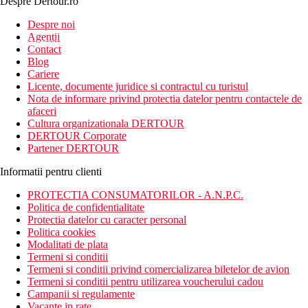
Despre Dertour.ro
Inscrie-te la
Despre noi
Agentii
newsletter!
Contact
Blog
Cariere
Licente, documente juridice si contractul cu turistul
Nota de informare privind protectia datelor pentru contactele de
afaceri
Cultura organizationala DERTOUR
DERTOUR Corporate
Partener DERTOUR
Informatii pentru clienti
PROTECTIA CONSUMATORILOR - A.N.P.C.
Politica de confidentialitate
Protectia datelor cu caracter personal
Politica cookies
Modalitati de plata
Termeni si conditii
Termeni si conditii privind comercializarea biletelor de avion
Termeni si conditii pentru utilizarea voucherului cadou
Campanii si regulamente
Vacante in rate