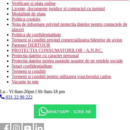
Verificare si plata online
Licente, documente juridice si contractul cu turistul
Modalitati de plata
Politica cookies
Nota de informare privind protectia datelor pentru contactele de
afaceri
Politica de confidentialitate
Termeni si conditii privind comercializarea biletelor de avion
Partener DERTOUR
PROTECTIA CONSUMATORILOR - A.N.P.C.
Protectia datelor cu caracter personal
Protectia datelor pentru paginile noastre de pe retelele sociale
Setari confidentialitate
Termeni si conditii
Termeni si conditii pentru utilizarea voucherului cadou
Vacante in rate
Lu - Vi 8am-20pm l Sb 9am-18 pm
031 22 99 222
WHATSAPP - SCRIE-NE