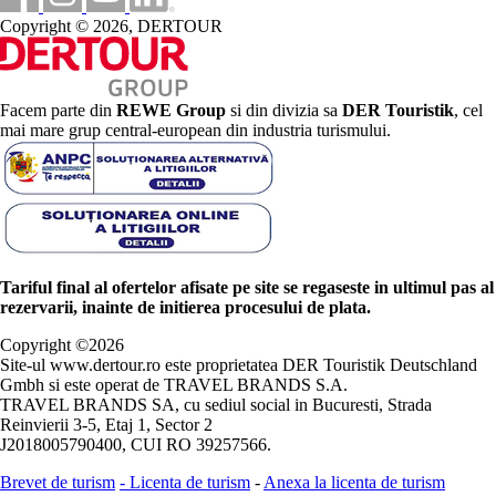
Copyright © 2026, DERTOUR
Facem parte din
REWE Group
si din divizia sa
DER Touristik
, cel
mai mare grup central-european din industria turismului.
Tariful final al ofertelor afisate pe site se regaseste in ultimul pas al
rezervarii, inainte de initierea procesului de plata.
Copyright ©
2026
Site-ul www.dertour.ro este proprietatea DER Touristik Deutschland
Gmbh si este operat de TRAVEL BRANDS S.A.
TRAVEL BRANDS SA, cu sediul social in Bucuresti, Strada
Reinvierii 3-5, Etaj 1, Sector 2
J2018005790400, CUI RO 39257566.
Brevet de turism
-
Licenta de turism
-
Anexa la licenta de turism