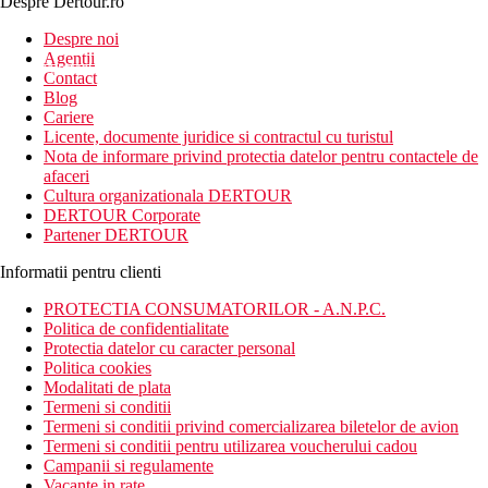
Despre Dertour.ro
Inscrie-te la
Despre noi
Agentii
newsletter!
Contact
Blog
Cariere
Licente, documente juridice si contractul cu turistul
Nota de informare privind protectia datelor pentru contactele de
afaceri
Cultura organizationala DERTOUR
DERTOUR Corporate
Partener DERTOUR
Informatii pentru clienti
PROTECTIA CONSUMATORILOR - A.N.P.C.
Politica de confidentialitate
Protectia datelor cu caracter personal
Politica cookies
Modalitati de plata
Termeni si conditii
Termeni si conditii privind comercializarea biletelor de avion
Termeni si conditii pentru utilizarea voucherului cadou
Campanii si regulamente
Vacante in rate