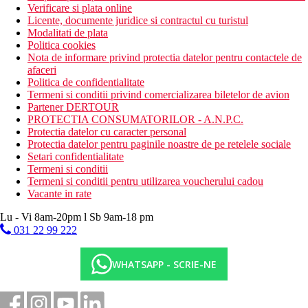
Verificare si plata online
Licente, documente juridice si contractul cu turistul
Modalitati de plata
Politica cookies
Nota de informare privind protectia datelor pentru contactele de
afaceri
Politica de confidentialitate
Termeni si conditii privind comercializarea biletelor de avion
Partener DERTOUR
PROTECTIA CONSUMATORILOR - A.N.P.C.
Protectia datelor cu caracter personal
Protectia datelor pentru paginile noastre de pe retelele sociale
Setari confidentialitate
Termeni si conditii
Termeni si conditii pentru utilizarea voucherului cadou
Vacante in rate
Lu - Vi 8am-20pm l Sb 9am-18 pm
031 22 99 222
WHATSAPP - SCRIE-NE