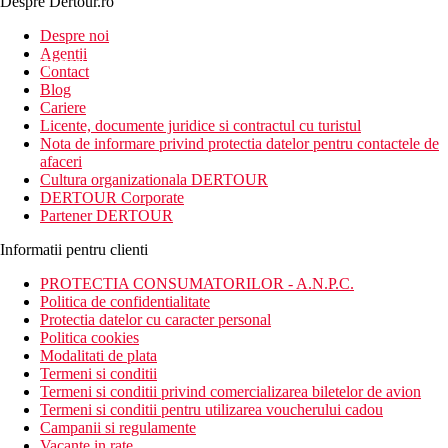
Despre Dertour.ro
Inscrie-te la
Despre noi
Agentii
newsletter!
Contact
Blog
Cariere
Licente, documente juridice si contractul cu turistul
Nota de informare privind protectia datelor pentru contactele de
afaceri
Cultura organizationala DERTOUR
DERTOUR Corporate
Partener DERTOUR
Informatii pentru clienti
PROTECTIA CONSUMATORILOR - A.N.P.C.
Politica de confidentialitate
Protectia datelor cu caracter personal
Politica cookies
Modalitati de plata
Termeni si conditii
Termeni si conditii privind comercializarea biletelor de avion
Termeni si conditii pentru utilizarea voucherului cadou
Campanii si regulamente
Vacante in rate