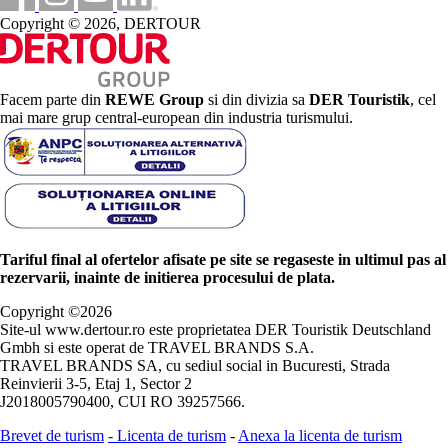
Copyright © 2026, DERTOUR
Facem parte din
REWE Group
si din divizia sa
DER Touristik
, cel
mai mare grup central-european din industria turismului.
Tariful final al ofertelor afisate pe site se regaseste in ultimul pas al
rezervarii, inainte de initierea procesului de plata.
Copyright ©
2026
Site-ul www.dertour.ro este proprietatea DER Touristik Deutschland
Gmbh si este operat de TRAVEL BRANDS S.A.
TRAVEL BRANDS SA, cu sediul social in Bucuresti, Strada
Reinvierii 3-5, Etaj 1, Sector 2
J2018005790400, CUI RO 39257566.
Brevet de turism
-
Licenta de turism
-
Anexa la licenta de turism