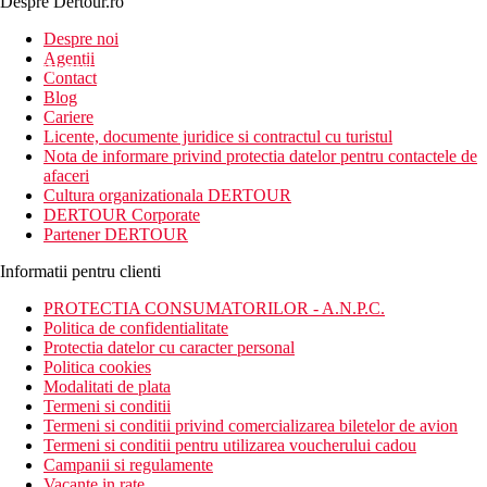
Despre Dertour.ro
Inscrie-te la
Despre noi
Agentii
newsletter!
Contact
Blog
Cariere
Licente, documente juridice si contractul cu turistul
Nota de informare privind protectia datelor pentru contactele de
afaceri
Cultura organizationala DERTOUR
DERTOUR Corporate
Partener DERTOUR
Informatii pentru clienti
PROTECTIA CONSUMATORILOR - A.N.P.C.
Politica de confidentialitate
Protectia datelor cu caracter personal
Politica cookies
Modalitati de plata
Termeni si conditii
Termeni si conditii privind comercializarea biletelor de avion
Termeni si conditii pentru utilizarea voucherului cadou
Campanii si regulamente
Vacante in rate