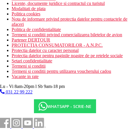
Licente, documente juridice si contractul cu turistul
Modalitati de plata
Politica cookies
Nota de informare privind protectia datelor pentru contactele de
afaceri
Politica de confidentialitate
Termeni si conditii privind comercializarea biletelor de avion
Partener DERTOUR
PROTECTIA CONSUMATORILOR - A.N.P.C.
Protectia datelor cu caracter personal
Protectia datelor pentru paginile noastre de pe retelele sociale
Setari confidentialitate
Termeni si conditii
Termeni si conditii pentru utilizarea voucherului cadou
Vacante in rate
Lu - Vi 8am-20pm l Sb 9am-18 pm
031 22 99 222
WHATSAPP - SCRIE-NE