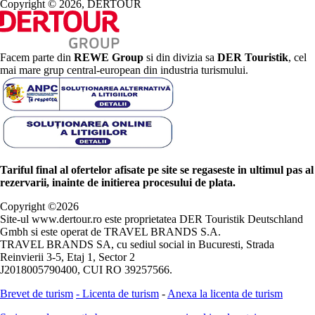
Copyright © 2026, DERTOUR
Facem parte din
REWE Group
si din divizia sa
DER Touristik
, cel
mai mare grup central-european din industria turismului.
Tariful final al ofertelor afisate pe site se regaseste in ultimul pas al
rezervarii, inainte de initierea procesului de plata.
Copyright ©
2026
Site-ul www.dertour.ro este proprietatea DER Touristik Deutschland
Gmbh si este operat de TRAVEL BRANDS S.A.
TRAVEL BRANDS SA, cu sediul social in Bucuresti, Strada
Reinvierii 3-5, Etaj 1, Sector 2
J2018005790400, CUI RO 39257566.
Brevet de turism
-
Licenta de turism
-
Anexa la licenta de turism