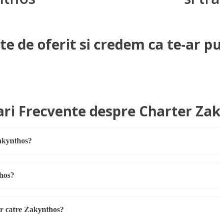
 de oferit si credem ca te-ar pu
ari Frecvente despre Charter Za
Zakynthos?
thos?
er catre Zakynthos?