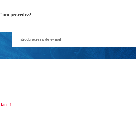
. Cum procedez?
faceri