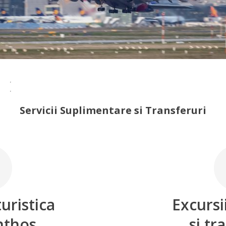
Servicii Suplimentare si Transferuri
uristica
Excursi
nthos
si tr