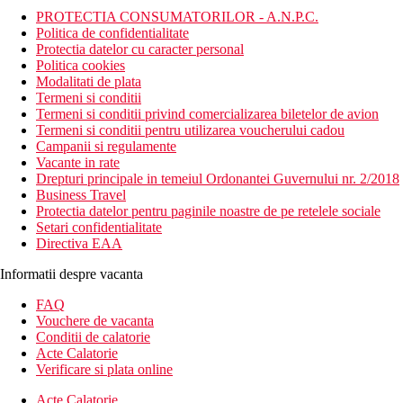
PROTECTIA CONSUMATORILOR - A.N.P.C.
Politica de confidentialitate
Protectia datelor cu caracter personal
Politica cookies
Modalitati de plata
Termeni si conditii
Termeni si conditii privind comercializarea biletelor de avion
Termeni si conditii pentru utilizarea voucherului cadou
Campanii si regulamente
Vacante in rate
Drepturi principale in temeiul Ordonantei Guvernului nr. 2/2018
Business Travel
Protectia datelor pentru paginile noastre de pe retelele sociale
Setari confidentialitate
Directiva EAA
Informatii despre vacanta
FAQ
Vouchere de vacanta
Conditii de calatorie
Acte Calatorie
Verificare si plata online
Acte Calatorie