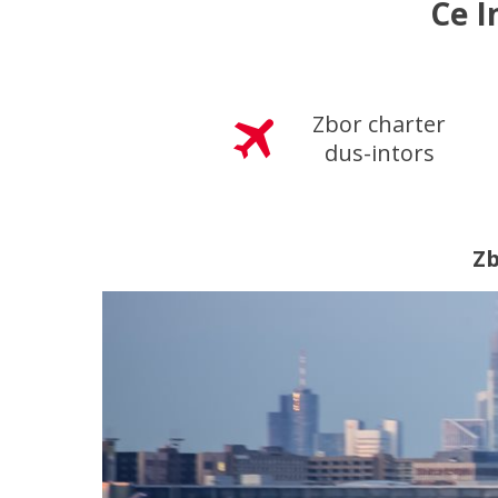
Ce I
Zbor charter
dus-intors
Zb