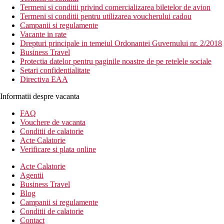
Termeni si conditii privind comercializarea biletelor de avion
Termeni si conditii pentru utilizarea voucherului cadou
Campanii si regulamente
Vacante in rate
Drepturi principale in temeiul Ordonantei Guvernului nr. 2/2018
Business Travel
Protectia datelor pentru paginile noastre de pe retelele sociale
Setari confidentialitate
Directiva EAA
Informatii despre vacanta
FAQ
Vouchere de vacanta
Conditii de calatorie
Acte Calatorie
Verificare si plata online
Acte Calatorie
Agentii
Business Travel
Blog
Campanii si regulamente
Conditii de calatorie
Contact