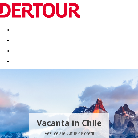
Destinatii
Vacanta perfecta
OFERTE DE NERATAT
Vacanta in Chile
Vezi ce are Chile de oferit