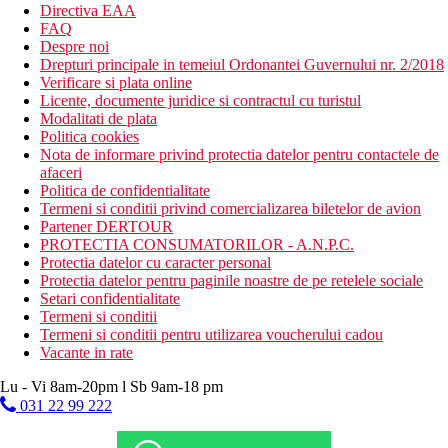
Directiva EAA
FAQ
Despre noi
Drepturi principale in temeiul Ordonantei Guvernului nr. 2/2018
Verificare si plata online
Licente, documente juridice si contractul cu turistul
Modalitati de plata
Politica cookies
Nota de informare privind protectia datelor pentru contactele de
afaceri
Politica de confidentialitate
Termeni si conditii privind comercializarea biletelor de avion
Partener DERTOUR
PROTECTIA CONSUMATORILOR - A.N.P.C.
Protectia datelor cu caracter personal
Protectia datelor pentru paginile noastre de pe retelele sociale
Setari confidentialitate
Termeni si conditii
Termeni si conditii pentru utilizarea voucherului cadou
Vacante in rate
Lu - Vi 8am-20pm l Sb 9am-18 pm
031 22 99 222