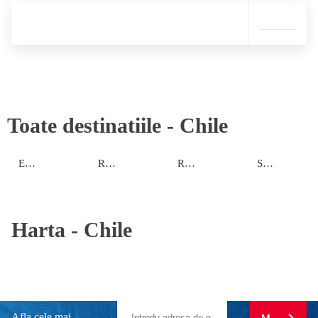
Toate destinatiile -
Chile
Easter Island
Regiunea de Nord
Regiunea de Sud
Santiago de Chile
Harta -
Chile
Afla cele mai
MA ABONE