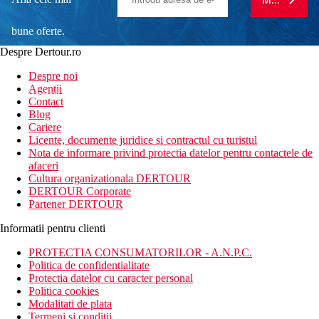
bune oferte.
Despre Dertour.ro
Inscrie-te la
Despre noi
Agentii
newsletter!
Contact
Blog
Cariere
Licente, documente juridice si contractul cu turistul
Nota de informare privind protectia datelor pentru contactele de
afaceri
Cultura organizationala DERTOUR
DERTOUR Corporate
Partener DERTOUR
Informatii pentru clienti
PROTECTIA CONSUMATORILOR - A.N.P.C.
Politica de confidentialitate
Protectia datelor cu caracter personal
Politica cookies
Modalitati de plata
Termeni si conditii