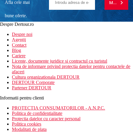
Afla cele mai
MA ABONE
bune oferte.
Despre Dertour.ro
Inscrie-te la
Despre noi
Agentii
newsletter!
Contact
Blog
Cariere
Licente, documente juridice si contractul cu turistul
Nota de informare privind protectia datelor pentru contactele de
afaceri
Cultura organizationala DERTOUR
DERTOUR Corporate
Partener DERTOUR
Informatii pentru clienti
PROTECTIA CONSUMATORILOR - A.N.P.C.
Politica de confidentialitate
Protectia datelor cu caracter personal
Politica cookies
Modalitati de plata