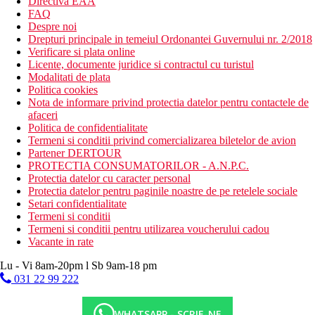
Directiva EAA
FAQ
Despre noi
Drepturi principale in temeiul Ordonantei Guvernului nr. 2/2018
Verificare si plata online
Licente, documente juridice si contractul cu turistul
Modalitati de plata
Politica cookies
Nota de informare privind protectia datelor pentru contactele de
afaceri
Politica de confidentialitate
Termeni si conditii privind comercializarea biletelor de avion
Partener DERTOUR
PROTECTIA CONSUMATORILOR - A.N.P.C.
Protectia datelor cu caracter personal
Protectia datelor pentru paginile noastre de pe retelele sociale
Setari confidentialitate
Termeni si conditii
Termeni si conditii pentru utilizarea voucherului cadou
Vacante in rate
Lu - Vi 8am-20pm l Sb 9am-18 pm
031 22 99 222
WHATSAPP - SCRIE-NE