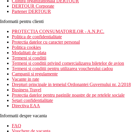
Cultura organizationala DERTOUR
DERTOUR Corporate
Partener DERTOUR
Informatii pentru clienti
PROTECTIA CONSUMATORILOR - A.N.P.C.
Politica de confidentialitate
Protectia datelor cu caracter personal
Politica cookies
Modalitati de plata
Termeni si conditii
Termeni si conditii privind comercializarea biletelor de avion
Termeni si conditii pentru utilizarea voucherului cadou
Campanii si regulamente
Vacante in rate
Drepturi principale in temeiul Ordonantei Guvernului nr. 2/2018
Business Travel
Protectia datelor pentru paginile noastre de pe retelele sociale
Setari confidentialitate
Directiva EAA
Informatii despre vacanta
FAQ
Vouchere de vacanta