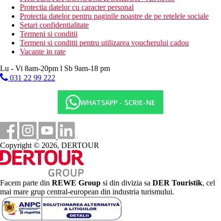
Protectia datelor cu caracter personal
Protectia datelor pentru paginile noastre de pe retelele sociale
Setari confidentialitate
Termeni si conditii
Termeni si conditii pentru utilizarea voucherului cadou
Vacante in rate
Lu - Vi 8am-20pm l Sb 9am-18 pm
031 22 99 222
WHATSAPP - SCRIE-NE
Copyright © 2026, DERTOUR
Facem parte din
REWE Group
si din divizia sa
DER Touristik
, cel
mai mare grup central-european din industria turismului.