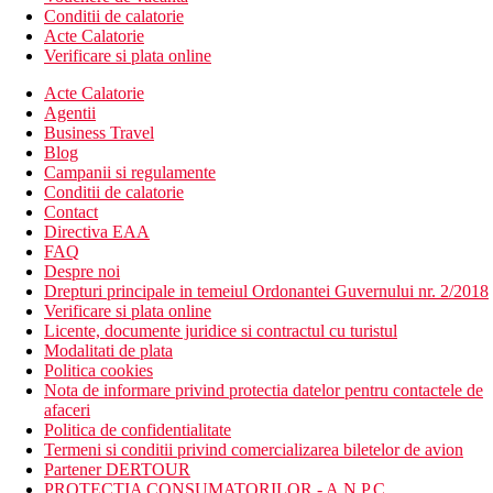
Conditii de calatorie
Acte Calatorie
Verificare si plata online
Acte Calatorie
Agentii
Business Travel
Blog
Campanii si regulamente
Conditii de calatorie
Contact
Directiva EAA
FAQ
Despre noi
Drepturi principale in temeiul Ordonantei Guvernului nr. 2/2018
Verificare si plata online
Licente, documente juridice si contractul cu turistul
Modalitati de plata
Politica cookies
Nota de informare privind protectia datelor pentru contactele de
afaceri
Politica de confidentialitate
Termeni si conditii privind comercializarea biletelor de avion
Partener DERTOUR
PROTECTIA CONSUMATORILOR - A.N.P.C.