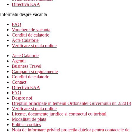
Directiva EAA
Informatii despre vacanta
FAQ
Vouchere de vacanta
Conditii de calatorie
Acte Calatorie
Verificare si plata online
Acte Calatorie
Agentii
Business Travel
Campanii si regulamente
Conditii de calatorie
Contact
Directiva EAA
FAQ
Despre noi
Drepturi principale in temeiul Ordonantei Guvernului nr. 2/2018
Verificare si plata online
Licente, documente juridice si contractul cu turistul
Modalitati de plata
Politica cookies
Nota de informare privind protectia datelor pentru contactele de