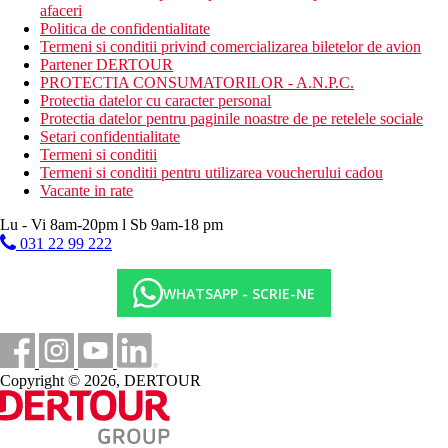
afaceri
Politica de confidentialitate
Termeni si conditii privind comercializarea biletelor de avion
Partener DERTOUR
PROTECTIA CONSUMATORILOR - A.N.P.C.
Protectia datelor cu caracter personal
Protectia datelor pentru paginile noastre de pe retelele sociale
Setari confidentialitate
Termeni si conditii
Termeni si conditii pentru utilizarea voucherului cadou
Vacante in rate
Lu - Vi 8am-20pm l Sb 9am-18 pm
031 22 99 222
WHATSAPP - SCRIE-NE
Copyright © 2026, DERTOUR