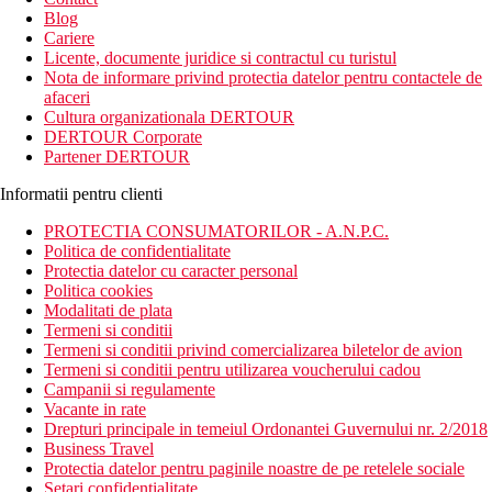
Blog
Cariere
Licente, documente juridice si contractul cu turistul
Nota de informare privind protectia datelor pentru contactele de
afaceri
Cultura organizationala DERTOUR
DERTOUR Corporate
Partener DERTOUR
Informatii pentru clienti
PROTECTIA CONSUMATORILOR - A.N.P.C.
Politica de confidentialitate
Protectia datelor cu caracter personal
Politica cookies
Modalitati de plata
Termeni si conditii
Termeni si conditii privind comercializarea biletelor de avion
Termeni si conditii pentru utilizarea voucherului cadou
Campanii si regulamente
Vacante in rate
Drepturi principale in temeiul Ordonantei Guvernului nr. 2/2018
Business Travel
Protectia datelor pentru paginile noastre de pe retelele sociale
Setari confidentialitate