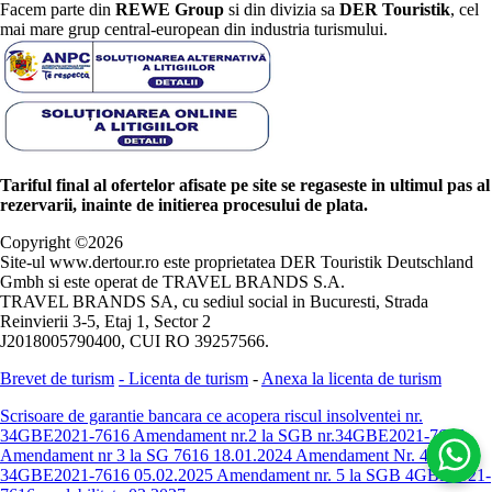
Facem parte din
REWE Group
si din divizia sa
DER Touristik
, cel
mai mare grup central-european din industria turismului.
Tariful final al ofertelor afisate pe site se regaseste in ultimul pas al
rezervarii, inainte de initierea procesului de plata.
Copyright ©
2026
Site-ul www.dertour.ro este proprietatea DER Touristik Deutschland
Gmbh si este operat de TRAVEL BRANDS S.A.
TRAVEL BRANDS SA, cu sediul social in Bucuresti, Strada
Reinvierii 3-5, Etaj 1, Sector 2
J2018005790400, CUI RO 39257566.
Brevet de turism
-
Licenta de turism
-
Anexa la licenta de turism
Scrisoare de garantie bancara ce acopera riscul insolventei nr.
34GBE2021-7616
Amendament nr.2 la SGB nr.34GBE2021-7616
Amendament nr 3 la SG 7616 18.01.2024
Amendament Nr. 4 -
34GBE2021-7616 05.02.2025
Amendament nr. 5 la SGB 4GBE2021-