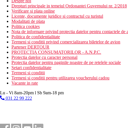
Despre noi
Drepturi principale in temeiul Ordonantei Guvernului nr. 2/2018
Verificare si plata online
Licente, documente juridice si contractul cu turistul
Modalitati de plata
Politica cookies
Nota de informare privind protectia datelor pentru contactele de a
Politica de confidentialitate
Termeni si conditii privind comercializarea biletelor de avion
Partener DERTOUR
PROTECTIA CONSUMATORILOR - A.N.P.C.
Protectia datelor cu caracter personal
Protectia datelor pentru paginile noastre de pe retelele sociale
Setari confidentialitate
Termeni si conditii
Termeni si conditii pentru utilizarea voucherului cadou
Vacante in rate
Lu - Vi 8am-20pm l Sb 9am-18 pm
031 22 99 222