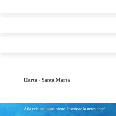
Harta -
Santa Marta
Afla cele mai bune oferte. Inscrie-te la newsletter!