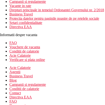
Campanii si regulamente
Vacante in rate
Drepturi principale in temeiul Ordonantei Guvernului nr. 2/2018
Business Travel
Protectia datelor pentru paginile noastre de pe retelele sociale
Setari confidentialitate
Directiva EAA
Informatii despre vacanta
FAQ
Vouchere de vacanta
Conditii de calatorie
Acte Calatorie
Verificare si plata online
Acte Calatorie
Agentii
Business Travel
Blog
Campanii si regulamente
Conditii de calatorie
Contact
Directiva EAA
FAQ