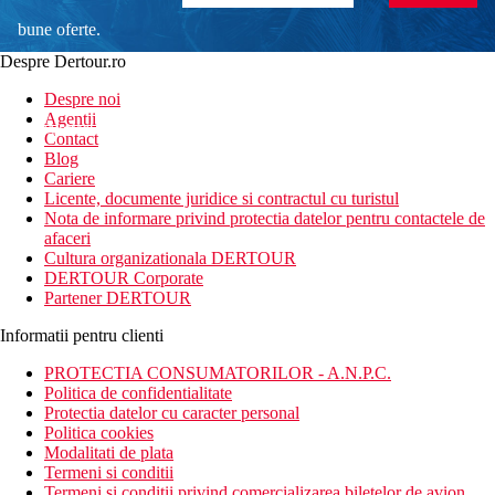
bune oferte.
Despre Dertour.ro
Inscrie-te la
Despre noi
Agentii
newsletter!
Contact
Blog
Cariere
Licente, documente juridice si contractul cu turistul
Nota de informare privind protectia datelor pentru contactele de
afaceri
Cultura organizationala DERTOUR
DERTOUR Corporate
Partener DERTOUR
Informatii pentru clienti
PROTECTIA CONSUMATORILOR - A.N.P.C.
Politica de confidentialitate
Protectia datelor cu caracter personal
Politica cookies
Modalitati de plata
Termeni si conditii
Termeni si conditii privind comercializarea biletelor de avion