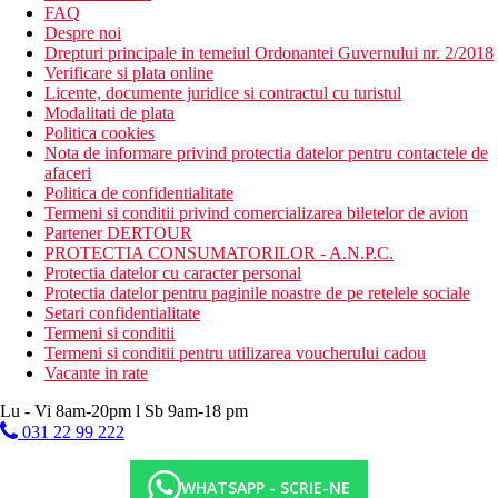
FAQ
Despre noi
Drepturi principale in temeiul Ordonantei Guvernului nr. 2/2018
Verificare si plata online
Licente, documente juridice si contractul cu turistul
Modalitati de plata
Politica cookies
Nota de informare privind protectia datelor pentru contactele de
afaceri
Politica de confidentialitate
Termeni si conditii privind comercializarea biletelor de avion
Partener DERTOUR
PROTECTIA CONSUMATORILOR - A.N.P.C.
Protectia datelor cu caracter personal
Protectia datelor pentru paginile noastre de pe retelele sociale
Setari confidentialitate
Termeni si conditii
Termeni si conditii pentru utilizarea voucherului cadou
Vacante in rate
Lu - Vi 8am-20pm l Sb 9am-18 pm
031 22 99 222
WHATSAPP - SCRIE-NE