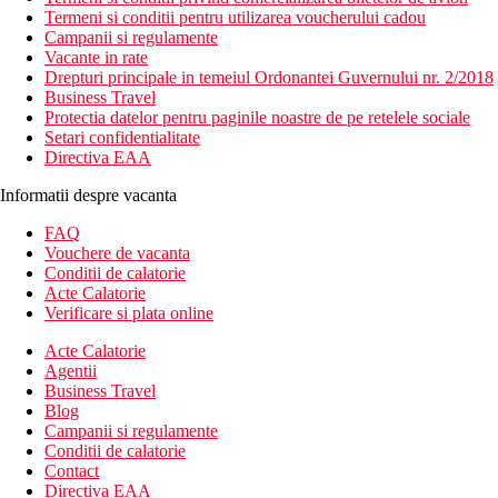
Termeni si conditii pentru utilizarea voucherului cadou
Campanii si regulamente
Vacante in rate
Drepturi principale in temeiul Ordonantei Guvernului nr. 2/2018
Business Travel
Protectia datelor pentru paginile noastre de pe retelele sociale
Setari confidentialitate
Directiva EAA
Informatii despre vacanta
FAQ
Vouchere de vacanta
Conditii de calatorie
Acte Calatorie
Verificare si plata online
Acte Calatorie
Agentii
Business Travel
Blog
Campanii si regulamente
Conditii de calatorie
Contact
Directiva EAA