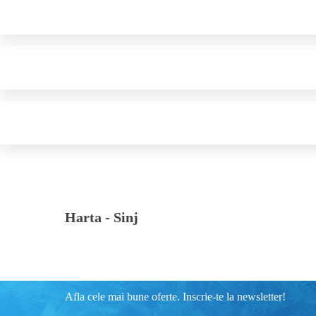
Harta -
Sinj
Afla cele mai bune oferte. Inscrie-te la newsletter!