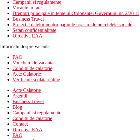
Campanii si regulamente
Vacante in rate
Drepturi principale in temeiul Ordonantei Guvernului nr. 2/2018
Business Travel
Protectia datelor pentru paginile noastre de pe retelele sociale
Setari confidentialitate
Directiva EAA
Informatii despre vacanta
FAQ
Vouchere de vacanta
Conditii de calatorie
Acte Calatorie
Verificare si plata online
Acte Calatorie
Agentii
Business Travel
Blog
Campanii si regulamente
Conditii de calatorie
Contact
Directiva EAA
FAQ