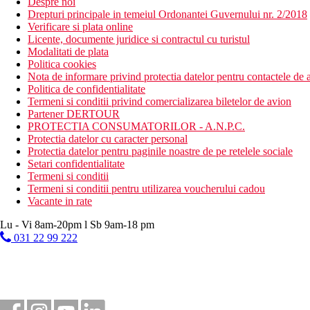
Despre noi
Drepturi principale in temeiul Ordonantei Guvernului nr. 2/2018
Verificare si plata online
Licente, documente juridice si contractul cu turistul
Modalitati de plata
Politica cookies
Nota de informare privind protectia datelor pentru contactele de a
Politica de confidentialitate
Termeni si conditii privind comercializarea biletelor de avion
Partener DERTOUR
PROTECTIA CONSUMATORILOR - A.N.P.C.
Protectia datelor cu caracter personal
Protectia datelor pentru paginile noastre de pe retelele sociale
Setari confidentialitate
Termeni si conditii
Termeni si conditii pentru utilizarea voucherului cadou
Vacante in rate
Lu - Vi 8am-20pm l Sb 9am-18 pm
031 22 99 222