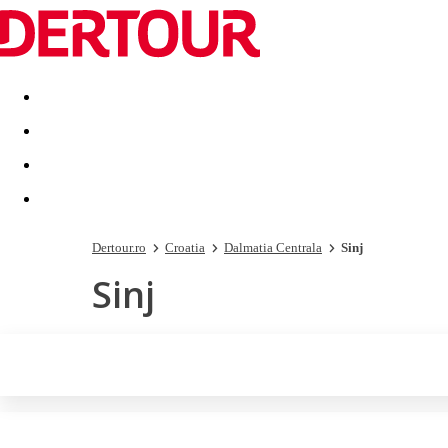
Destinatii
Vacanta perfecta
OFERTE DE NERATAT
Dertour.ro
Croatia
Dalmatia Centrala
Sinj
Sinj