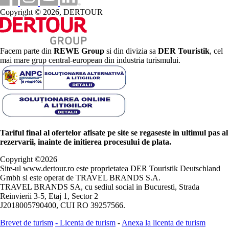
Copyright © 2026, DERTOUR
Facem parte din
REWE Group
si din divizia sa
DER Touristik
, cel
mai mare grup central-european din industria turismului.
Tariful final al ofertelor afisate pe site se regaseste in ultimul pas al
rezervarii, inainte de initierea procesului de plata.
Copyright ©
2026
Site-ul www.dertour.ro este proprietatea DER Touristik Deutschland
Gmbh si este operat de TRAVEL BRANDS S.A.
TRAVEL BRANDS SA, cu sediul social in Bucuresti, Strada
Reinvierii 3-5, Etaj 1, Sector 2
J2018005790400, CUI RO 39257566.
Brevet de turism
-
Licenta de turism
-
Anexa la licenta de turism