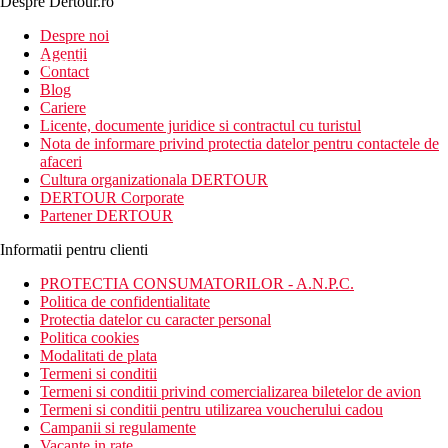
Despre Dertour.ro
Inscrie-te la
Despre noi
Agentii
newsletter!
Contact
Blog
Cariere
Licente, documente juridice si contractul cu turistul
Nota de informare privind protectia datelor pentru contactele de
afaceri
Cultura organizationala DERTOUR
DERTOUR Corporate
Partener DERTOUR
Informatii pentru clienti
PROTECTIA CONSUMATORILOR - A.N.P.C.
Politica de confidentialitate
Protectia datelor cu caracter personal
Politica cookies
Modalitati de plata
Termeni si conditii
Termeni si conditii privind comercializarea biletelor de avion
Termeni si conditii pentru utilizarea voucherului cadou
Campanii si regulamente
Vacante in rate