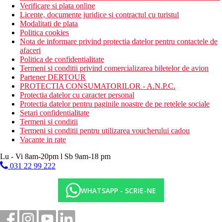
Verificare si plata online
Licente, documente juridice si contractul cu turistul
Modalitati de plata
Politica cookies
Nota de informare privind protectia datelor pentru contactele de
afaceri
Politica de confidentialitate
Termeni si conditii privind comercializarea biletelor de avion
Partener DERTOUR
PROTECTIA CONSUMATORILOR - A.N.P.C.
Protectia datelor cu caracter personal
Protectia datelor pentru paginile noastre de pe retelele sociale
Setari confidentialitate
Termeni si conditii
Termeni si conditii pentru utilizarea voucherului cadou
Vacante in rate
Lu - Vi 8am-20pm l Sb 9am-18 pm
031 22 99 222
WHATSAPP - SCRIE-NE