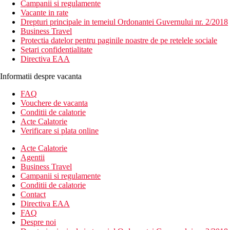
Campanii si regulamente
Vacante in rate
Drepturi principale in temeiul Ordonantei Guvernului nr. 2/2018
Business Travel
Protectia datelor pentru paginile noastre de pe retelele sociale
Setari confidentialitate
Directiva EAA
Informatii despre vacanta
FAQ
Vouchere de vacanta
Conditii de calatorie
Acte Calatorie
Verificare si plata online
Acte Calatorie
Agentii
Business Travel
Campanii si regulamente
Conditii de calatorie
Contact
Directiva EAA
FAQ
Despre noi