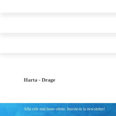
Harta -
Drage
Afla cele mai bune oferte. Inscrie-te la newsletter!