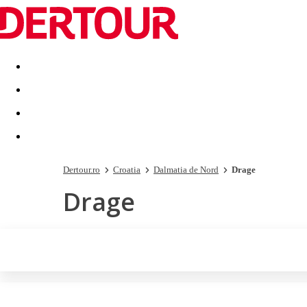
Destinatii
Vacanta perfecta
OFERTE DE NERATAT
Dertour.ro
Croatia
Dalmatia de Nord
Drage
Drage