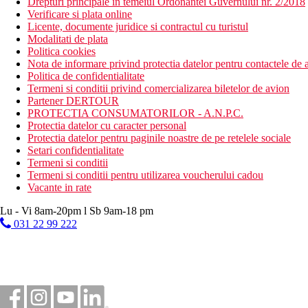
Drepturi principale in temeiul Ordonantei Guvernului nr. 2/2018
Verificare si plata online
Licente, documente juridice si contractul cu turistul
Modalitati de plata
Politica cookies
Nota de informare privind protectia datelor pentru contactele de a
Politica de confidentialitate
Termeni si conditii privind comercializarea biletelor de avion
Partener DERTOUR
PROTECTIA CONSUMATORILOR - A.N.P.C.
Protectia datelor cu caracter personal
Protectia datelor pentru paginile noastre de pe retelele sociale
Setari confidentialitate
Termeni si conditii
Termeni si conditii pentru utilizarea voucherului cadou
Vacante in rate
Lu - Vi 8am-20pm l Sb 9am-18 pm
031 22 99 222