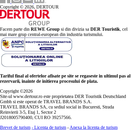
Copyright © 2026, DERTOUR
Facem parte din
REWE Group
si din divizia sa
DER Touristik
, cel
mai mare grup central-european din industria turismului.
Tariful final al ofertelor afisate pe site se regaseste in ultimul pas al
rezervarii, inainte de initierea procesului de plata.
Copyright ©
2026
Site-ul www.dertour.ro este proprietatea DER Touristik Deutschland
Gmbh si este operat de TRAVEL BRANDS S.A.
TRAVEL BRANDS SA, cu sediul social in Bucuresti, Strada
Reinvierii 3-5, Etaj 1, Sector 2
J2018005790400, CUI RO 39257566.
Brevet de turism
-
Licenta de turism
-
Anexa la licenta de turism