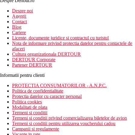
Despre Dertour.ro
Inscrie-te la
Despre noi
Agentii
newsletter!
Contact
Blog
Cariere
Licente, documente juridice si contractul cu turistul
Nota de informare privind protectia datelor pentru contactele de
afaceri
Cultura organizationala DERTOUR
DERTOUR Corporate
Partener DERTOUR
Informatii pentru clienti
PROTECTIA CONSUMATORILOR - A.N.P.C.
Politica de confidentialitate
Protectia datelor cu caracter personal
Politica cookies
Modalitati de plata
Termeni si conditii
Termeni si conditii privind comercializarea biletelor de avion
Termeni si conditii pentru utilizarea voucherului cadou
Campanii si regulamente
Vacante in rate