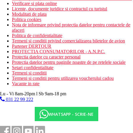
Verificare si plata online
Licente, documente juridice si contractul cu turistul
Modalitati de plata
Politica cookies
Nota de informare privind protectia datelor pentru contactele de
afaceri
Politica de confidentialitate
Termeni si conditii privind comercializarea biletelor de avion
Partener DERTOUR
PROTECTIA CONSUMATORILOR - A.N.P.C.
Protectia datelor cu caracter personal
Protectia datelor pentru paginile noastre de pe retelele sociale
Setari confidentialitate
Termeni si conditii
Termeni si conditii pentru utilizarea voucherului cadou
Vacante in rate
Lu - Vi 8am-20pm l Sb 9am-18 pm
031 22 99 222
WHATSAPP - SCRIE-NE