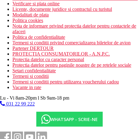
Verificare si plata online
Licente, documente juridice si contractul cu turistul
Modalitati de plata
Politica cookies
Nota de informare privind protectia datelor pentru contactele de
afaceri
Politica de confidentialitate
Termeni si conditii privind comercializarea biletelor de avion
Partener DERTOUR
PROTECTIA CONSUMATORILOR - A.N.P.C.
Protectia datelor cu caracter personal
Protectia datelor pentru paginile noastre de pe retelele sociale
Setari confidentialitate
Termeni si conditii
Termeni si conditii pentru utilizarea voucherului cadou
Vacante in rate
Lu - Vi 8am-20pm l Sb 9am-18 pm
031 22 99 222
WHATSAPP - SCRIE-NE