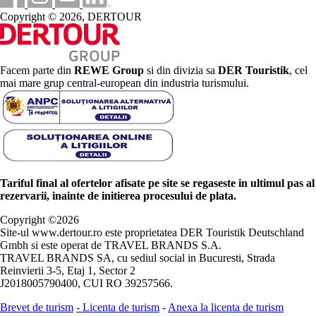
Copyright © 2026, DERTOUR
Facem parte din
REWE Group
si din divizia sa
DER Touristik
, cel
mai mare grup central-european din industria turismului.
Tariful final al ofertelor afisate pe site se regaseste in ultimul pas al
rezervarii, inainte de initierea procesului de plata.
Copyright ©
2026
Site-ul www.dertour.ro este proprietatea DER Touristik Deutschland
Gmbh si este operat de TRAVEL BRANDS S.A.
TRAVEL BRANDS SA, cu sediul social in Bucuresti, Strada
Reinvierii 3-5, Etaj 1, Sector 2
J2018005790400, CUI RO 39257566.
Brevet de turism
-
Licenta de turism
-
Anexa la licenta de turism