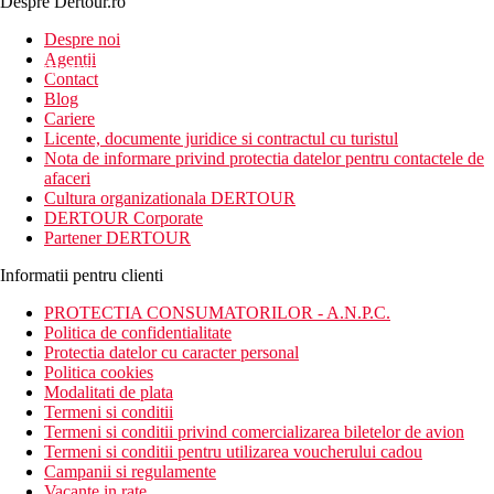
Despre Dertour.ro
Inscrie-te la
Despre noi
Agentii
newsletter!
Contact
Blog
Cariere
Licente, documente juridice si contractul cu turistul
Nota de informare privind protectia datelor pentru contactele de
afaceri
Cultura organizationala DERTOUR
DERTOUR Corporate
Partener DERTOUR
Informatii pentru clienti
PROTECTIA CONSUMATORILOR - A.N.P.C.
Politica de confidentialitate
Protectia datelor cu caracter personal
Politica cookies
Modalitati de plata
Termeni si conditii
Termeni si conditii privind comercializarea biletelor de avion
Termeni si conditii pentru utilizarea voucherului cadou
Campanii si regulamente
Vacante in rate