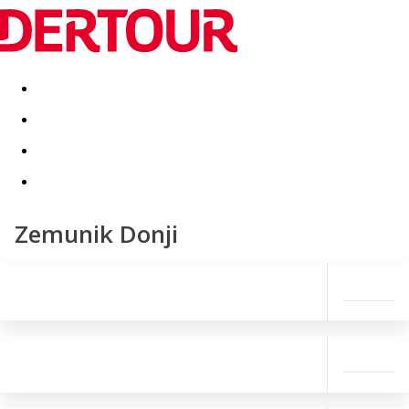
Destinatii
Vacanta perfecta
OFERTE DE NERATAT
Zemunik Donji