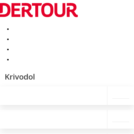
Destinatii
Vacanta perfecta
OFERTE DE NERATAT
Krivodol