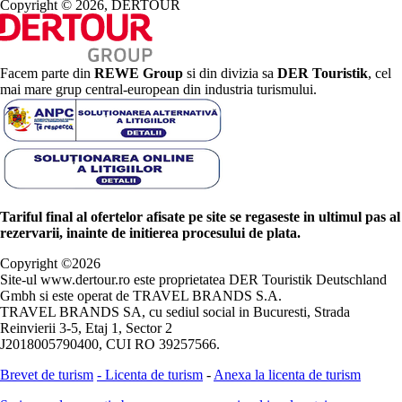
Copyright © 2026, DERTOUR
Facem parte din
REWE Group
si din divizia sa
DER Touristik
, cel
mai mare grup central-european din industria turismului.
Tariful final al ofertelor afisate pe site se regaseste in ultimul pas al
rezervarii, inainte de initierea procesului de plata.
Copyright ©
2026
Site-ul www.dertour.ro este proprietatea DER Touristik Deutschland
Gmbh si este operat de TRAVEL BRANDS S.A.
TRAVEL BRANDS SA, cu sediul social in Bucuresti, Strada
Reinvierii 3-5, Etaj 1, Sector 2
J2018005790400, CUI RO 39257566.
Brevet de turism
-
Licenta de turism
-
Anexa la licenta de turism