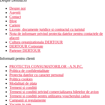
Despre Dertour.ro
Inscrie-te la
Despre noi
Agentii
newsletter!
Contact
Blog
Cariere
Licente, documente juridice si contractul cu turistul
Nota de informare privind protectia datelor pentru contactele de
afaceri
Cultura organizationala DERTOUR
DERTOUR Corporate
Partener DERTOUR
Informatii pentru clienti
PROTECTIA CONSUMATORILOR - A.N.P.C.
Politica de confidentialitate
Protectia datelor cu caracter personal
Politica cookies
Modalitati de plata
Termeni si conditii
Termeni si conditii privind comercializarea biletelor de avion
Termeni si conditii pentru utilizarea voucherului cadou
Campanii si regulamente
Vacante in rate