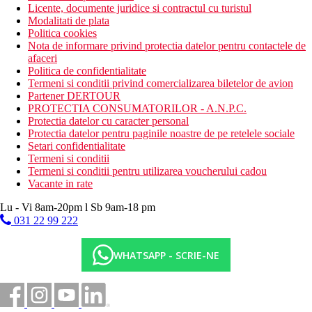
Licente, documente juridice si contractul cu turistul
Modalitati de plata
Politica cookies
Nota de informare privind protectia datelor pentru contactele de
afaceri
Politica de confidentialitate
Termeni si conditii privind comercializarea biletelor de avion
Partener DERTOUR
PROTECTIA CONSUMATORILOR - A.N.P.C.
Protectia datelor cu caracter personal
Protectia datelor pentru paginile noastre de pe retelele sociale
Setari confidentialitate
Termeni si conditii
Termeni si conditii pentru utilizarea voucherului cadou
Vacante in rate
Lu - Vi 8am-20pm l Sb 9am-18 pm
031 22 99 222
WHATSAPP - SCRIE-NE