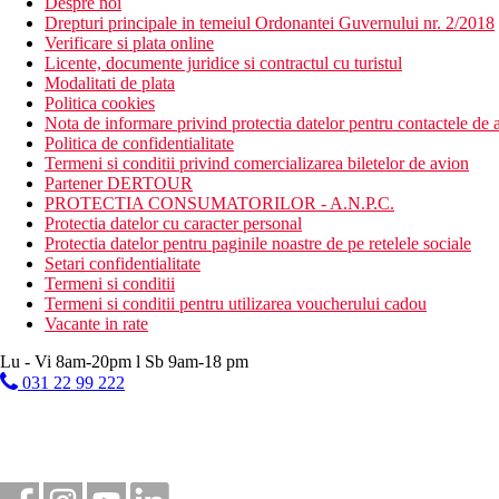
Despre noi
Drepturi principale in temeiul Ordonantei Guvernului nr. 2/2018
Verificare si plata online
Licente, documente juridice si contractul cu turistul
Modalitati de plata
Politica cookies
Nota de informare privind protectia datelor pentru contactele de a
Politica de confidentialitate
Termeni si conditii privind comercializarea biletelor de avion
Partener DERTOUR
PROTECTIA CONSUMATORILOR - A.N.P.C.
Protectia datelor cu caracter personal
Protectia datelor pentru paginile noastre de pe retelele sociale
Setari confidentialitate
Termeni si conditii
Termeni si conditii pentru utilizarea voucherului cadou
Vacante in rate
Lu - Vi 8am-20pm l Sb 9am-18 pm
031 22 99 222