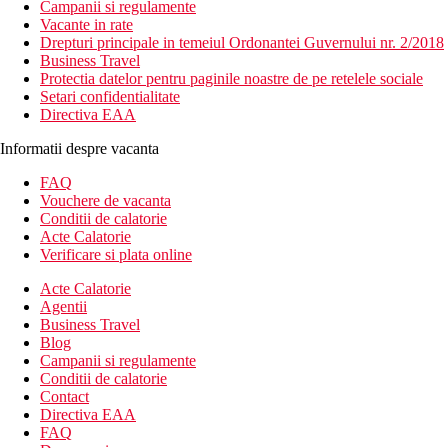
Campanii si regulamente
Vacante in rate
Drepturi principale in temeiul Ordonantei Guvernului nr. 2/2018
Business Travel
Protectia datelor pentru paginile noastre de pe retelele sociale
Setari confidentialitate
Directiva EAA
Informatii despre vacanta
FAQ
Vouchere de vacanta
Conditii de calatorie
Acte Calatorie
Verificare si plata online
Acte Calatorie
Agentii
Business Travel
Blog
Campanii si regulamente
Conditii de calatorie
Contact
Directiva EAA
FAQ