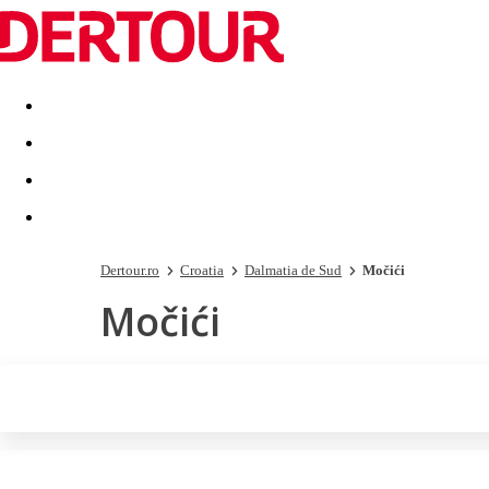
Destinatii
Vacanta perfecta
OFERTE DE NERATAT
Dertour.ro
Croatia
Dalmatia de Sud
Močići
Močići