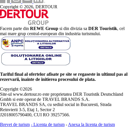
Copyright © 2026, DERTOUR
Facem parte din
REWE Group
si din divizia sa
DER Touristik
, cel
mai mare grup central-european din industria turismului.
Tariful final al ofertelor afisate pe site se regaseste in ultimul pas al
rezervarii, inainte de initierea procesului de plata.
Copyright ©
2026
Site-ul www.dertour.ro este proprietatea DER Touristik Deutschland
Gmbh si este operat de TRAVEL BRANDS S.A.
TRAVEL BRANDS SA, cu sediul social in Bucuresti, Strada
Reinvierii 3-5, Etaj 1, Sector 2
J2018005790400, CUI RO 39257566.
Brevet de turism
-
Licenta de turism
-
Anexa la licenta de turism