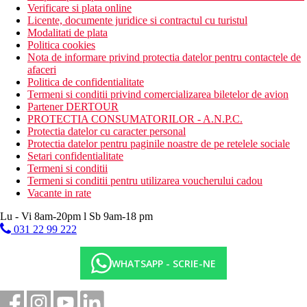
Verificare si plata online
Licente, documente juridice si contractul cu turistul
Modalitati de plata
Politica cookies
Nota de informare privind protectia datelor pentru contactele de
afaceri
Politica de confidentialitate
Termeni si conditii privind comercializarea biletelor de avion
Partener DERTOUR
PROTECTIA CONSUMATORILOR - A.N.P.C.
Protectia datelor cu caracter personal
Protectia datelor pentru paginile noastre de pe retelele sociale
Setari confidentialitate
Termeni si conditii
Termeni si conditii pentru utilizarea voucherului cadou
Vacante in rate
Lu - Vi 8am-20pm l Sb 9am-18 pm
031 22 99 222
WHATSAPP - SCRIE-NE