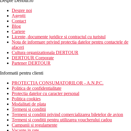
Despre Dertour.ro
Inscrie-te la
Despre noi
Agentii
newsletter!
Contact
Blog
Cariere
Licente, documente juridice si contractul cu turistul
Nota de informare privind protectia datelor pentru contactele de
afaceri
Cultura organizationala DERTOUR
DERTOUR Corporate
Partener DERTOUR
Informatii pentru clienti
PROTECTIA CONSUMATORILOR - A.N.P.C.
Politica de confidentialitate
Protectia datelor cu caracter personal
Politica cookies
Modalitati de plata
Termeni si conditii
Termeni si conditii privind comercializarea biletelor de avion
Termeni si conditii pentru utilizarea voucherului cadou
Campanii si regulamente
Vacante in rate