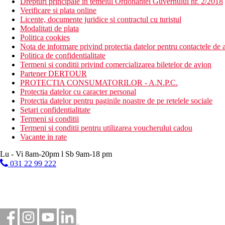
Drepturi principale in temeiul Ordonantei Guvernului nr. 2/2018
Verificare si plata online
Licente, documente juridice si contractul cu turistul
Modalitati de plata
Politica cookies
Nota de informare privind protectia datelor pentru contactele de a
Politica de confidentialitate
Termeni si conditii privind comercializarea biletelor de avion
Partener DERTOUR
PROTECTIA CONSUMATORILOR - A.N.P.C.
Protectia datelor cu caracter personal
Protectia datelor pentru paginile noastre de pe retelele sociale
Setari confidentialitate
Termeni si conditii
Termeni si conditii pentru utilizarea voucherului cadou
Vacante in rate
Lu - Vi 8am-20pm l Sb 9am-18 pm
031 22 99 222