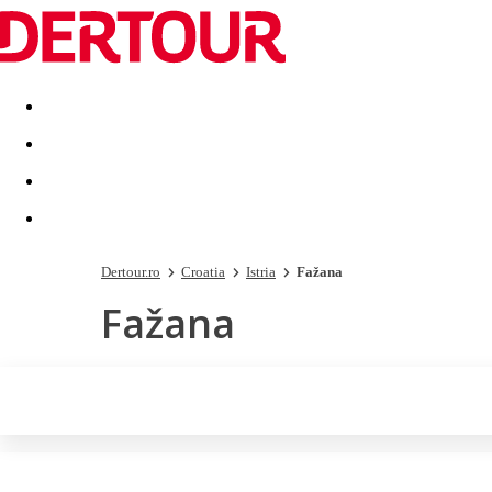
Destinatii
Vacanta perfecta
OFERTE DE NERATAT
Dertour.ro
Croatia
Istria
Fažana
Fažana