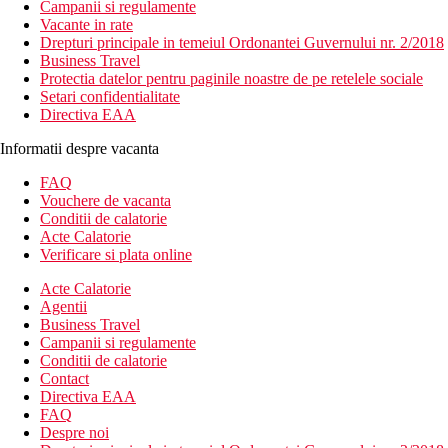
Campanii si regulamente
Vacante in rate
Drepturi principale in temeiul Ordonantei Guvernului nr. 2/2018
Business Travel
Protectia datelor pentru paginile noastre de pe retelele sociale
Setari confidentialitate
Directiva EAA
Informatii despre vacanta
FAQ
Vouchere de vacanta
Conditii de calatorie
Acte Calatorie
Verificare si plata online
Acte Calatorie
Agentii
Business Travel
Campanii si regulamente
Conditii de calatorie
Contact
Directiva EAA
FAQ
Despre noi