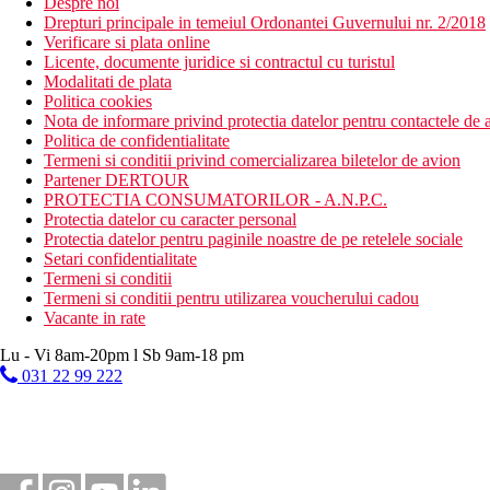
Despre noi
Drepturi principale in temeiul Ordonantei Guvernului nr. 2/2018
Verificare si plata online
Licente, documente juridice si contractul cu turistul
Modalitati de plata
Politica cookies
Nota de informare privind protectia datelor pentru contactele de a
Politica de confidentialitate
Termeni si conditii privind comercializarea biletelor de avion
Partener DERTOUR
PROTECTIA CONSUMATORILOR - A.N.P.C.
Protectia datelor cu caracter personal
Protectia datelor pentru paginile noastre de pe retelele sociale
Setari confidentialitate
Termeni si conditii
Termeni si conditii pentru utilizarea voucherului cadou
Vacante in rate
Lu - Vi 8am-20pm l Sb 9am-18 pm
031 22 99 222