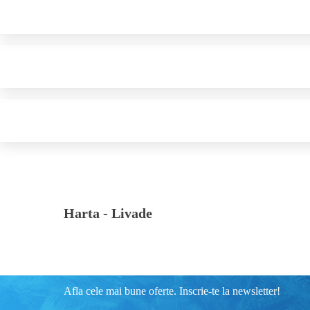
Harta -
Livade
Afla cele mai bune oferte. Inscrie-te la newsletter!