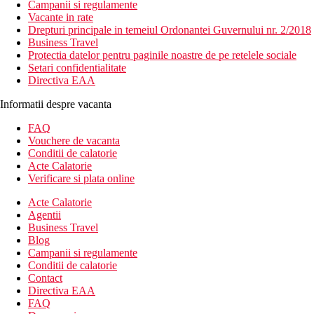
Campanii si regulamente
Vacante in rate
Drepturi principale in temeiul Ordonantei Guvernului nr. 2/2018
Business Travel
Protectia datelor pentru paginile noastre de pe retelele sociale
Setari confidentialitate
Directiva EAA
Informatii despre vacanta
FAQ
Vouchere de vacanta
Conditii de calatorie
Acte Calatorie
Verificare si plata online
Acte Calatorie
Agentii
Business Travel
Blog
Campanii si regulamente
Conditii de calatorie
Contact
Directiva EAA
FAQ