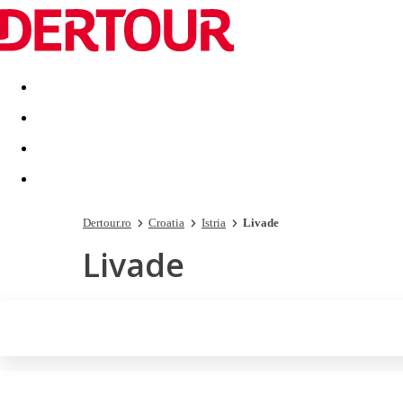
Destinatii
Vacanta perfecta
OFERTE DE NERATAT
Dertour.ro
Croatia
Istria
Livade
Livade