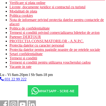
Verificare si plata online
Licente, documente juridice si contractul cu turistul
Modalitati de plata
Politica cookies
Nota de informare privind protectia datelor pentru contactele de
afaceri
Politica de confidentialitate
Termeni si conditii privind comercializarea biletelor de avion
Partener DERTOUR
PROTECTIA CONSUMATORILOR - A.N.P.C.
Protectia datelor cu caracter personal
Protectia datelor pentru paginile noastre de pe retelele sociale
Setari confidentialitate
Termeni si conditii
Termeni si conditii pentru utilizarea voucherului cadou
Vacante in rate
Lu - Vi 8am-20pm l Sb 9am-18 pm
031 22 99 222
WHATSAPP - SCRIE-NE