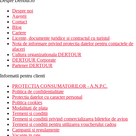
Despre Dertour.ro
Inscrie-te la
Despre noi
Agentii
newsletter!
Contact
Blog
Cariere
Licente, documente juridice si contractul cu turistul
Nota de informare privind protectia datelor pentru contactele de
afaceri
Cultura organizationala DERTOUR
DERTOUR Corporate
Partener DERTOUR
Informatii pentru clienti
PROTECTIA CONSUMATORILOR - A.N.P.C.
Politica de confidentialitate
Protectia datelor cu caracter personal
Politica cookies
Modalitati de plata
Termeni si conditii
Termeni si conditii privind comercializarea biletelor de avion
Termeni si conditii pentru utilizarea voucherului cadou
Campanii si regulamente
Vacante in rate