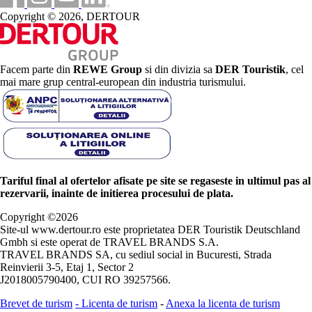
Copyright © 2026, DERTOUR
Facem parte din
REWE Group
si din divizia sa
DER Touristik
, cel
mai mare grup central-european din industria turismului.
Tariful final al ofertelor afisate pe site se regaseste in ultimul pas al
rezervarii, inainte de initierea procesului de plata.
Copyright ©
2026
Site-ul www.dertour.ro este proprietatea DER Touristik Deutschland
Gmbh si este operat de TRAVEL BRANDS S.A.
TRAVEL BRANDS SA, cu sediul social in Bucuresti, Strada
Reinvierii 3-5, Etaj 1, Sector 2
J2018005790400, CUI RO 39257566.
Brevet de turism
-
Licenta de turism
-
Anexa la licenta de turism