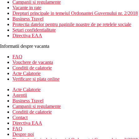
Campanii si regulamente
Vacante in rate
Drepturi principale in temeiul Ordonantei Guvernului nr. 2/2018
Business Travel
Protectia datelor pentru paginile noastre de pe retelele sociale
Setari confidentialitate
Directiva EAA
Informatii despre vacanta
FAQ
Vouchere de vacanta
Conditii de calatorie
Acte Calatorie
Verificare si plata online
Acte Calatorie
Agentii
Business Travel
Campanii si regulamente
Conditii de calatorie
Contact
Directiva EAA
FAQ
Despre noi