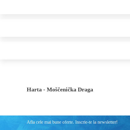
Harta -
Moščenička Draga
Afla cele mai bune oferte. Inscrie-te la newsletter!