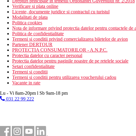
Drepturi principale in temeiul Ordonantei Guvernului nr. 2/2018
Verificare si plata online
Licente, documente juridice si contractul cu turistul
Modalitati de plata
Politica cookies
Nota de informare privind protectia datelor pentru contactele de a
Politica de confidentialitate
Termeni si conditii privind comercializarea biletelor de avion
Partener DERTOUR
PROTECTIA CONSUMATORILOR - A.N.P.C.
Protectia datelor cu caracter personal
Protectia datelor pentru paginile noastre de pe retelele sociale
Setari confidentialitate
Termeni si conditii
Termeni si conditii pentru utilizarea voucherului cadou
Vacante in rate
Lu - Vi 8am-20pm l Sb 9am-18 pm
031 22 99 222