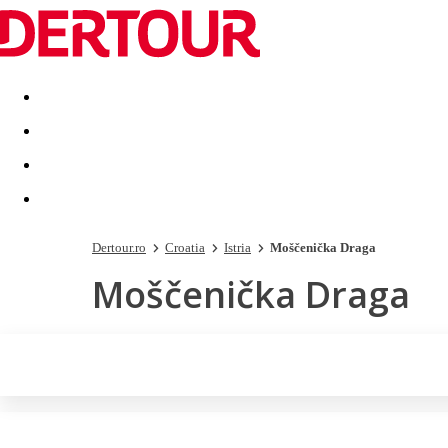
Destinatii
Vacanta perfecta
OFERTE DE NERATAT
Dertour.ro
Croatia
Istria
Moščenička Draga
Moščenička Draga