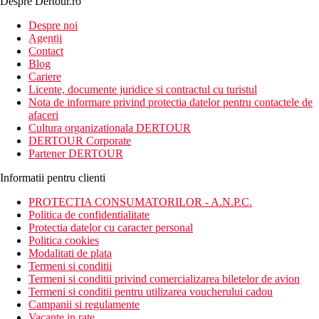
Despre Dertour.ro
Inscrie-te la
Despre noi
Agentii
newsletter!
Contact
Blog
Cariere
Licente, documente juridice si contractul cu turistul
Nota de informare privind protectia datelor pentru contactele de
afaceri
Cultura organizationala DERTOUR
DERTOUR Corporate
Partener DERTOUR
Informatii pentru clienti
PROTECTIA CONSUMATORILOR - A.N.P.C.
Politica de confidentialitate
Protectia datelor cu caracter personal
Politica cookies
Modalitati de plata
Termeni si conditii
Termeni si conditii privind comercializarea biletelor de avion
Termeni si conditii pentru utilizarea voucherului cadou
Campanii si regulamente
Vacante in rate