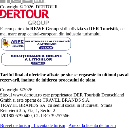
Copyright © 2026, DERTOUR
Facem parte din
REWE Group
si din divizia sa
DER Touristik
, cel
mai mare grup central-european din industria turismului.
Tariful final al ofertelor afisate pe site se regaseste in ultimul pas al
rezervarii, inainte de initierea procesului de plata.
Copyright ©
2026
Site-ul www.dertour.ro este proprietatea DER Touristik Deutschland
Gmbh si este operat de TRAVEL BRANDS S.A.
TRAVEL BRANDS SA, cu sediul social in Bucuresti, Strada
Reinvierii 3-5, Etaj 1, Sector 2
J2018005790400, CUI RO 39257566.
Brevet de turism
-
Licenta de turism
-
Anexa la licenta de turism