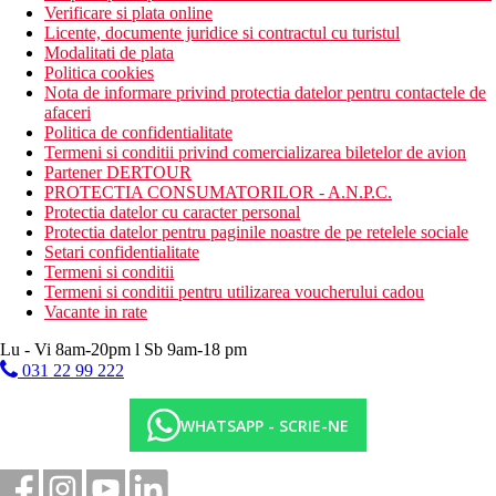
Verificare si plata online
Licente, documente juridice si contractul cu turistul
Modalitati de plata
Politica cookies
Nota de informare privind protectia datelor pentru contactele de
afaceri
Politica de confidentialitate
Termeni si conditii privind comercializarea biletelor de avion
Partener DERTOUR
PROTECTIA CONSUMATORILOR - A.N.P.C.
Protectia datelor cu caracter personal
Protectia datelor pentru paginile noastre de pe retelele sociale
Setari confidentialitate
Termeni si conditii
Termeni si conditii pentru utilizarea voucherului cadou
Vacante in rate
Lu - Vi 8am-20pm l Sb 9am-18 pm
031 22 99 222
WHATSAPP - SCRIE-NE