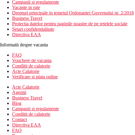
Campanii si regulamente
Vacante in rate
Drepturi principale in temeiul Ordonantei Guvernului nr. 2/2018
Business Travel
Protectia datelor pentru paginile noastre de pe retelele sociale
Setari confidentialitate
Directiva EAA
Informatii despre vacanta
FAQ
Vouchere de vacanta
Conditii de calatorie
Acte Calatorie
Verificare si plata online
Acte Calatorie
Agentii
Business Travel
Blog
Campanii si regulamente
Conditii de calatorie
Contact
Directiva EAA
FAQ