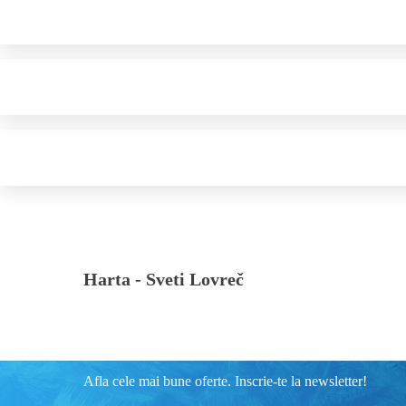
Harta -
Sveti Lovreč
Afla cele mai bune oferte. Inscrie-te la newsletter!