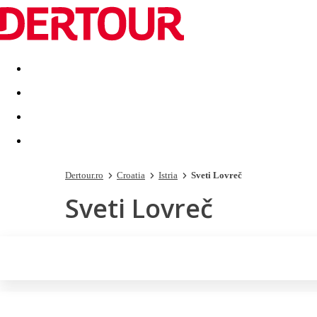
Destinatii
Vacanta perfecta
OFERTE DE NERATAT
Dertour.ro
Croatia
Istria
Sveti Lovreč
Sveti Lovreč