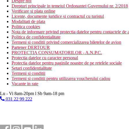
Despre noi
Drepturi principale in temeiul Ordonantei Guvernului nr. 2/2018
Verificare si plata online
Licente, documente juridice si contractul cu turistul
Modalitati de plata
Politica cookies
Nota de informare privind protectia datelor pentru contactele de a
Politica de confidentialitate
Termeni si conditii privind comercializarea biletelor de avion
Partener DERTOUR
PROTECTIA CONSUMATORILOR - A.N.P.C.
Protectia datelor cu caracter personal
Protectia datelor pentru paginile noastre de pe retelele sociale
Setari confidentialitate
Termeni si conditii
Termeni si conditii pentru utilizarea voucherului cadou
Vacante in rate
Lu - Vi 8am-20pm l Sb 9am-18 pm
031 22 99 222