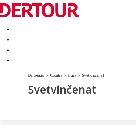
Destinatii
Vacanta perfecta
OFERTE DE NERATAT
Dertour.ro
Croatia
Istria
Svetvinčenat
Svetvinčenat