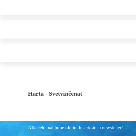
Harta -
Svetvinčenat
Afla cele mai bune oferte. Inscrie-te la newsletter!