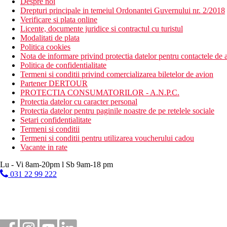
Despre noi
Drepturi principale in temeiul Ordonantei Guvernului nr. 2/2018
Verificare si plata online
Licente, documente juridice si contractul cu turistul
Modalitati de plata
Politica cookies
Nota de informare privind protectia datelor pentru contactele de a
Politica de confidentialitate
Termeni si conditii privind comercializarea biletelor de avion
Partener DERTOUR
PROTECTIA CONSUMATORILOR - A.N.P.C.
Protectia datelor cu caracter personal
Protectia datelor pentru paginile noastre de pe retelele sociale
Setari confidentialitate
Termeni si conditii
Termeni si conditii pentru utilizarea voucherului cadou
Vacante in rate
Lu - Vi 8am-20pm l Sb 9am-18 pm
031 22 99 222