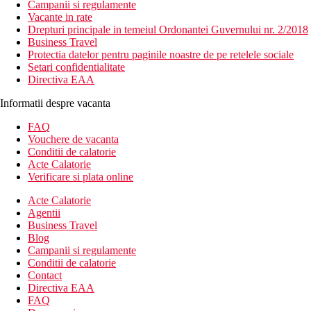
Campanii si regulamente
Vacante in rate
Drepturi principale in temeiul Ordonantei Guvernului nr. 2/2018
Business Travel
Protectia datelor pentru paginile noastre de pe retelele sociale
Setari confidentialitate
Directiva EAA
Informatii despre vacanta
FAQ
Vouchere de vacanta
Conditii de calatorie
Acte Calatorie
Verificare si plata online
Acte Calatorie
Agentii
Business Travel
Blog
Campanii si regulamente
Conditii de calatorie
Contact
Directiva EAA
FAQ