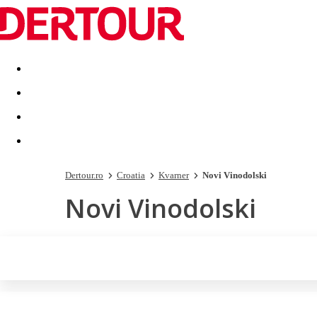
Destinatii
Vacanta perfecta
OFERTE DE NERATAT
Dertour.ro
Croatia
Kvarner
Novi Vinodolski
Novi Vinodolski