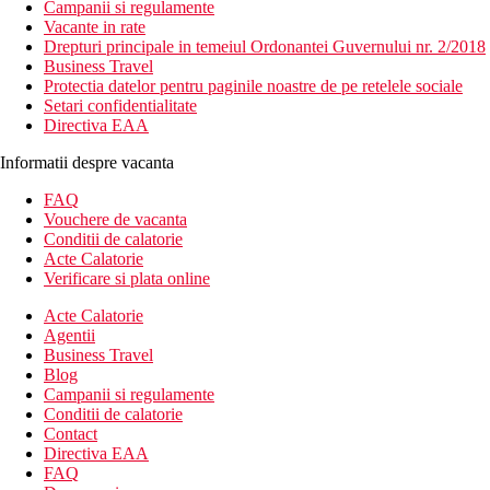
Campanii si regulamente
Vacante in rate
Drepturi principale in temeiul Ordonantei Guvernului nr. 2/2018
Business Travel
Protectia datelor pentru paginile noastre de pe retelele sociale
Setari confidentialitate
Directiva EAA
Informatii despre vacanta
FAQ
Vouchere de vacanta
Conditii de calatorie
Acte Calatorie
Verificare si plata online
Acte Calatorie
Agentii
Business Travel
Blog
Campanii si regulamente
Conditii de calatorie
Contact
Directiva EAA
FAQ