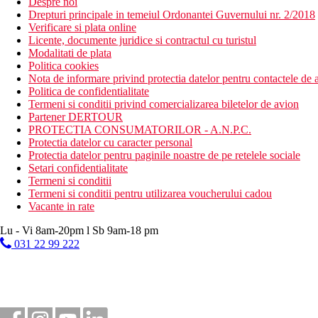
Despre noi
Drepturi principale in temeiul Ordonantei Guvernului nr. 2/2018
Verificare si plata online
Licente, documente juridice si contractul cu turistul
Modalitati de plata
Politica cookies
Nota de informare privind protectia datelor pentru contactele de a
Politica de confidentialitate
Termeni si conditii privind comercializarea biletelor de avion
Partener DERTOUR
PROTECTIA CONSUMATORILOR - A.N.P.C.
Protectia datelor cu caracter personal
Protectia datelor pentru paginile noastre de pe retelele sociale
Setari confidentialitate
Termeni si conditii
Termeni si conditii pentru utilizarea voucherului cadou
Vacante in rate
Lu - Vi 8am-20pm l Sb 9am-18 pm
031 22 99 222