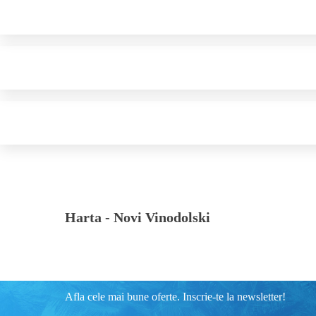
Harta -
Novi Vinodolski
Afla cele mai bune oferte. Inscrie-te la newsletter!