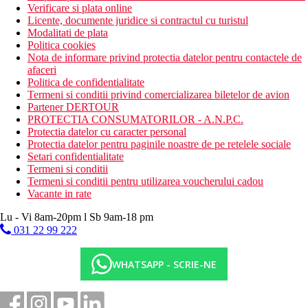
Verificare si plata online
Licente, documente juridice si contractul cu turistul
Modalitati de plata
Politica cookies
Nota de informare privind protectia datelor pentru contactele de
afaceri
Politica de confidentialitate
Termeni si conditii privind comercializarea biletelor de avion
Partener DERTOUR
PROTECTIA CONSUMATORILOR - A.N.P.C.
Protectia datelor cu caracter personal
Protectia datelor pentru paginile noastre de pe retelele sociale
Setari confidentialitate
Termeni si conditii
Termeni si conditii pentru utilizarea voucherului cadou
Vacante in rate
Lu - Vi 8am-20pm l Sb 9am-18 pm
031 22 99 222
WHATSAPP - SCRIE-NE