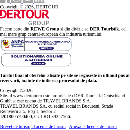
Copyright © 2026, DERTOUR
Facem parte din
REWE Group
si din divizia sa
DER Touristik
, cel
mai mare grup central-european din industria turismului.
Tariful final al ofertelor afisate pe site se regaseste in ultimul pas al
rezervarii, inainte de initierea procesului de plata.
Copyright ©
2026
Site-ul www.dertour.ro este proprietatea DER Touristik Deutschland
Gmbh si este operat de TRAVEL BRANDS S.A.
TRAVEL BRANDS SA, cu sediul social in Bucuresti, Strada
Reinvierii 3-5, Etaj 1, Sector 2
J2018005790400, CUI RO 39257566.
Brevet de turism
-
Licenta de turism
-
Anexa la licenta de turism