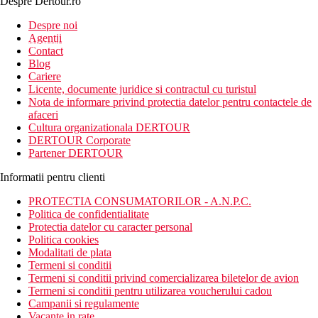
Despre Dertour.ro
Inscrie-te la
Despre noi
Agentii
newsletter!
Contact
Blog
Cariere
Licente, documente juridice si contractul cu turistul
Nota de informare privind protectia datelor pentru contactele de
afaceri
Cultura organizationala DERTOUR
DERTOUR Corporate
Partener DERTOUR
Informatii pentru clienti
PROTECTIA CONSUMATORILOR - A.N.P.C.
Politica de confidentialitate
Protectia datelor cu caracter personal
Politica cookies
Modalitati de plata
Termeni si conditii
Termeni si conditii privind comercializarea biletelor de avion
Termeni si conditii pentru utilizarea voucherului cadou
Campanii si regulamente
Vacante in rate