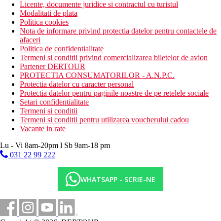
Licente, documente juridice si contractul cu turistul
Modalitati de plata
Politica cookies
Nota de informare privind protectia datelor pentru contactele de
afaceri
Politica de confidentialitate
Termeni si conditii privind comercializarea biletelor de avion
Partener DERTOUR
PROTECTIA CONSUMATORILOR - A.N.P.C.
Protectia datelor cu caracter personal
Protectia datelor pentru paginile noastre de pe retelele sociale
Setari confidentialitate
Termeni si conditii
Termeni si conditii pentru utilizarea voucherului cadou
Vacante in rate
Lu - Vi 8am-20pm l Sb 9am-18 pm
031 22 99 222
WHATSAPP - SCRIE-NE