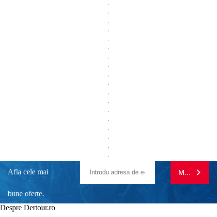
Afla cele mai
MA ABONE
bune oferte.
Despre Dertour.ro
Inscrie-te la