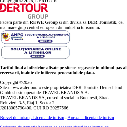
Copyright © 2026, DERTOUR
Facem parte din
REWE Group
si din divizia sa
DER Touristik
, cel
mai mare grup central-european din industria turismului.
Tariful final al ofertelor afisate pe site se regaseste in ultimul pas al
rezervarii, inainte de initierea procesului de plata.
Copyright ©
2026
Site-ul www.dertour.ro este proprietatea DER Touristik Deutschland
Gmbh si este operat de TRAVEL BRANDS S.A.
TRAVEL BRANDS SA, cu sediul social in Bucuresti, Strada
Reinvierii 3-5, Etaj 1, Sector 2
J2018005790400, CUI RO 39257566.
Brevet de turism
-
Licenta de turism
-
Anexa la licenta de turism