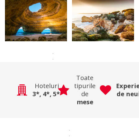
Toate
Hoteluri
tipurile
Experi
3*,
4*,
5*
de
de neu
mese