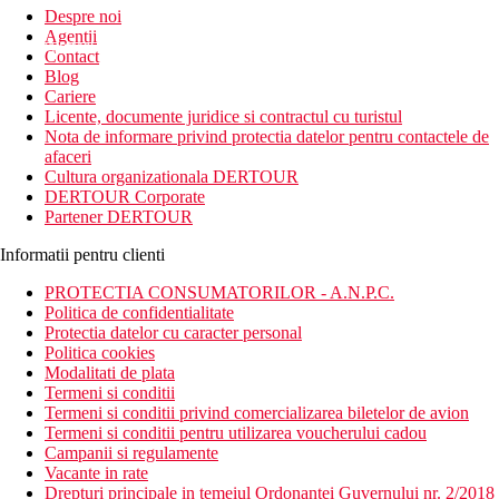
Despre noi
Agentii
newsletter!
Contact
Blog
Cariere
Licente, documente juridice si contractul cu turistul
Nota de informare privind protectia datelor pentru contactele de
afaceri
Cultura organizationala DERTOUR
DERTOUR Corporate
Partener DERTOUR
Informatii pentru clienti
PROTECTIA CONSUMATORILOR - A.N.P.C.
Politica de confidentialitate
Protectia datelor cu caracter personal
Politica cookies
Modalitati de plata
Termeni si conditii
Termeni si conditii privind comercializarea biletelor de avion
Termeni si conditii pentru utilizarea voucherului cadou
Campanii si regulamente
Vacante in rate
Drepturi principale in temeiul Ordonantei Guvernului nr. 2/2018