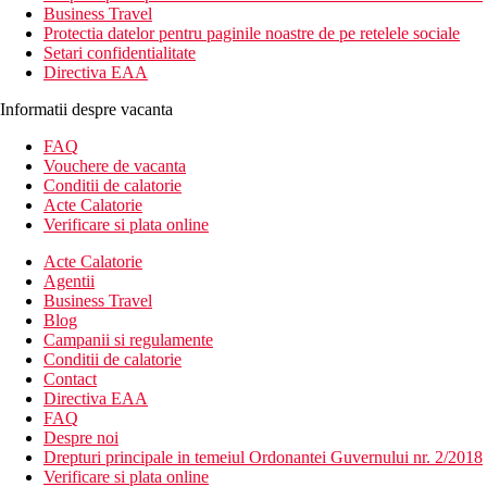
Business Travel
Protectia datelor pentru paginile noastre de pe retelele sociale
Setari confidentialitate
Directiva EAA
Informatii despre vacanta
FAQ
Vouchere de vacanta
Conditii de calatorie
Acte Calatorie
Verificare si plata online
Acte Calatorie
Agentii
Business Travel
Blog
Campanii si regulamente
Conditii de calatorie
Contact
Directiva EAA
FAQ
Despre noi
Drepturi principale in temeiul Ordonantei Guvernului nr. 2/2018
Verificare si plata online