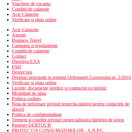
Vouchere de vacanta
Conditii de calatorie
Acte Calatorie
Verificare si plata online
Acte Calatorie
Agentii
Business Travel
Campanii si regulamente
Conditii de calatorie
Contact
Directiva EAA
FAQ
Despre noi
Drepturi principale in temeiul Ordonantei Guvernului nr. 2/2018
Verificare si plata online
Licente, documente juridice si contractul cu turistul
Modalitati de plata
Politica cookies
Nota de informare privind protectia datelor pentru contactele de
afaceri
Politica de confidentialitate
Termeni si conditii privind comercializarea biletelor de avion
Partener DERTOUR
PROTECTIA CONSUMATORILOR - A.N.P.C.