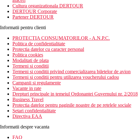
afaceri
Cultura organizationala DERTOUR
DERTOUR Corporate
Partener DERTOUR
Informatii pentru clienti
PROTECTIA CONSUMATORILOR - A.N.P.C.
Politica de confidentialitate
Protectia datelor cu caracter personal
Politica cookies
Modalitati de plata
Termeni si conditii
Termeni si conditii privind comercializarea biletelor de avion
Termeni si conditii pentru utilizarea voucherului cadou
Campanii si regulamente
Vacante in rate
Drepturi principale in temeiul Ordonantei Guvernului nr. 2/2018
Business Travel
Protectia datelor pentru paginile noastre de pe retelele sociale
Setari confidentialitate
Directiva EAA
Informatii despre vacanta
FAQ