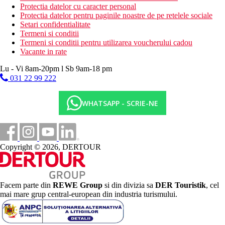
Protectia datelor cu caracter personal
Protectia datelor pentru paginile noastre de pe retelele sociale
Setari confidentialitate
Termeni si conditii
Termeni si conditii pentru utilizarea voucherului cadou
Vacante in rate
Lu - Vi 8am-20pm l Sb 9am-18 pm
031 22 99 222
WHATSAPP - SCRIE-NE
Copyright © 2026, DERTOUR
Facem parte din
REWE Group
si din divizia sa
DER Touristik
, cel
mai mare grup central-european din industria turismului.