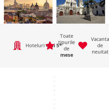
Toate
Vacant
tipurile
Hoteluri
4*si
5*
de
de
neuitat
mese