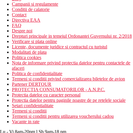
Campanii si regulamente
Conditii de calatorie
Contact
Directiva EAA
FAQ
Despre noi
Drepturi principale in temeiul Ordonantei Guvernului nr. 2/2018
Verificare si plata online
Licente, documente juridice si contractul cu turistul
Modalitati de plata
Politica cookies
Nota de informare privind protectia datelor pentru contactele de
afaceri
Politica de confidentialitate
Termeni si conditii privind comercializarea biletelor de avion
Partener DERTOUR
PROTECTIA CONSUMATORILOR - A.N.P.C.
Protectia datelor cu caracter personal
Protectia datelor pentru paginile noastre de pe retelele sociale
Setari confidentialitate
Termeni si conditii
Termeni si conditii pentru utilizarea voucherului cadou
Vacante in rate
Lu - Vi 8am-20pm l Sb 9am-18 pm