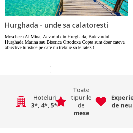
Hurghada - unde sa calatoresti
Moscheea Al Mina, Acvariul din Hurghada, Bulevardul
Hurghada Marina sau Biserica Ortodoxa Copta sunt doar cateva
obiective turistice pe care nu trebuie sa le ratezi!
Toate
Hoteluri
tipurile
Experi
3*,
4*,
5*
de
de neu
mese