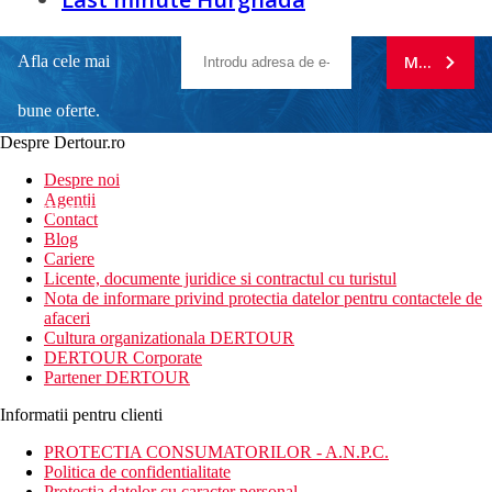
Afla cele mai
MA ABONE
bune oferte.
Despre Dertour.ro
Inscrie-te la
Despre noi
Agentii
newsletter!
Contact
Blog
Cariere
Licente, documente juridice si contractul cu turistul
Nota de informare privind protectia datelor pentru contactele de
afaceri
Cultura organizationala DERTOUR
DERTOUR Corporate
Partener DERTOUR
Informatii pentru clienti
PROTECTIA CONSUMATORILOR - A.N.P.C.
Politica de confidentialitate
Protectia datelor cu caracter personal