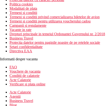
Politica cookies
Modalitati de plata
Termeni si conditii
Termeni si conditii privind comercializarea biletelor de avion
Termeni si conditii pentru utilizarea voucherului cadou
Campanii si regulamente
Vacante in rate
Drepturi principale in temeiul Ordonantei Guvernului nr. 2/2018
Business Travel
Protectia datelor pentru paginile noastre de pe retelele sociale
Setari confidentialitate
Directiva EAA
Informatii despre vacanta
FAQ
Vouchere de vacanta
Conditii de calatorie
Acte Calatorie
Verificare si plata online
Acte Calatorie
Agentii
Business Travel
Blog