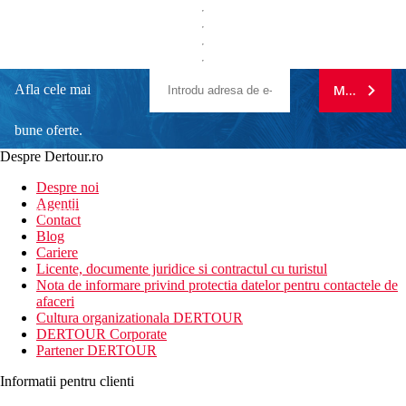
Afla cele mai
MA ABONE
bune oferte.
Despre Dertour.ro
Inscrie-te la
Despre noi
Agentii
newsletter!
Contact
Blog
Cariere
Licente, documente juridice si contractul cu turistul
Nota de informare privind protectia datelor pentru contactele de
afaceri
Cultura organizationala DERTOUR
DERTOUR Corporate
Partener DERTOUR
Informatii pentru clienti