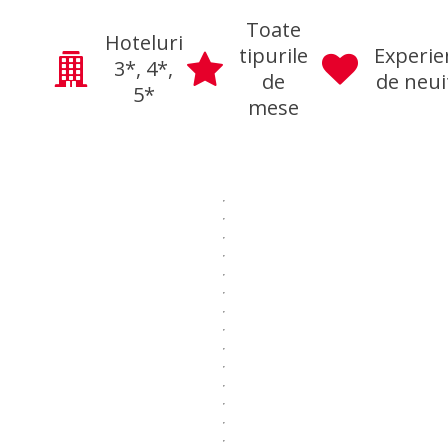
Toate
Hoteluri
tipurile
Experie
3*, 4*,
de
de neui
5*
mese