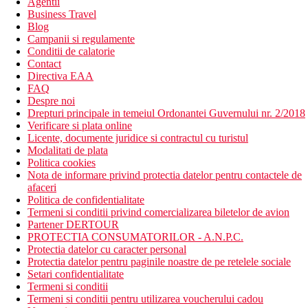
Agentii
Business Travel
Blog
Campanii si regulamente
Conditii de calatorie
Contact
Directiva EAA
FAQ
Despre noi
Drepturi principale in temeiul Ordonantei Guvernului nr. 2/2018
Verificare si plata online
Licente, documente juridice si contractul cu turistul
Modalitati de plata
Politica cookies
Nota de informare privind protectia datelor pentru contactele de
afaceri
Politica de confidentialitate
Termeni si conditii privind comercializarea biletelor de avion
Partener DERTOUR
PROTECTIA CONSUMATORILOR - A.N.P.C.
Protectia datelor cu caracter personal
Protectia datelor pentru paginile noastre de pe retelele sociale
Setari confidentialitate
Termeni si conditii
Termeni si conditii pentru utilizarea voucherului cadou