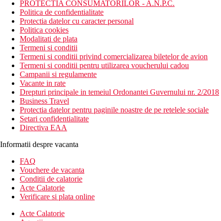
PROTECTIA CONSUMATORILOR - A.N.P.C.
Politica de confidentialitate
Protectia datelor cu caracter personal
Politica cookies
Modalitati de plata
Termeni si conditii
Termeni si conditii privind comercializarea biletelor de avion
Termeni si conditii pentru utilizarea voucherului cadou
Campanii si regulamente
Vacante in rate
Drepturi principale in temeiul Ordonantei Guvernului nr. 2/2018
Business Travel
Protectia datelor pentru paginile noastre de pe retelele sociale
Setari confidentialitate
Directiva EAA
Informatii despre vacanta
FAQ
Vouchere de vacanta
Conditii de calatorie
Acte Calatorie
Verificare si plata online
Acte Calatorie