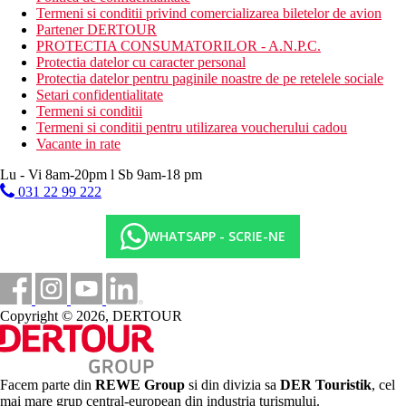
Termeni si conditii privind comercializarea biletelor de avion
Partener DERTOUR
PROTECTIA CONSUMATORILOR - A.N.P.C.
Protectia datelor cu caracter personal
Protectia datelor pentru paginile noastre de pe retelele sociale
Setari confidentialitate
Termeni si conditii
Termeni si conditii pentru utilizarea voucherului cadou
Vacante in rate
Lu - Vi 8am-20pm l Sb 9am-18 pm
031 22 99 222
WHATSAPP - SCRIE-NE
Copyright © 2026, DERTOUR
Facem parte din
REWE Group
si din divizia sa
DER Touristik
, cel
mai mare grup central-european din industria turismului.