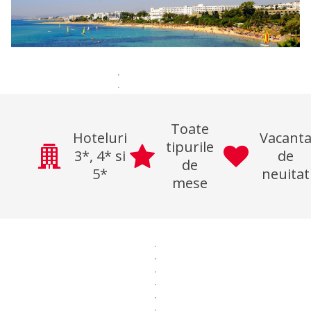
Toate
Hoteluri
Vacant
tipurile
3*, 4* si
de
de
5*
neuitat
mese