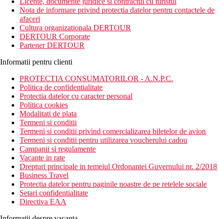
Licente, documente juridice si contractul cu turistul
Nota de informare privind protectia datelor pentru contactele de
afaceri
Cultura organizationala DERTOUR
DERTOUR Corporate
Partener DERTOUR
Informatii pentru clienti
PROTECTIA CONSUMATORILOR - A.N.P.C.
Politica de confidentialitate
Protectia datelor cu caracter personal
Politica cookies
Modalitati de plata
Termeni si conditii
Termeni si conditii privind comercializarea biletelor de avion
Termeni si conditii pentru utilizarea voucherului cadou
Campanii si regulamente
Vacante in rate
Drepturi principale in temeiul Ordonantei Guvernului nr. 2/2018
Business Travel
Protectia datelor pentru paginile noastre de pe retelele sociale
Setari confidentialitate
Directiva EAA
Informatii despre vacanta