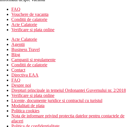
FAQ
Vouchere de vacanta
Conditii de calatorie
Acte Calatorie
Verificare si plata online
Acte Calatorie
Agentii
Business Travel
Blog
Campanii si regulamente
Conditii de calatorie
Contact
Directiva EAA
FAQ
Despre noi
Drepturi principale in temeiul Ordonantei Guvernului nr. 2/2018
Verificare si plata online
Licente, documente juridice si contractul cu turistul
Modalitati de plata
Politica cookies
Nota de informare privind protectia datelor pentru contactele de
afaceri
Politica de confidentialitate