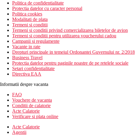
Politica de confidentialitate
Protectia datelor cu caracter personal
Politica cookies
Modalitati de plata
Termeni si conditii
Termeni si conditii privind comercializarea biletelor de avion
Termeni si conditii pentru utilizarea voucherului cadou
Campanii si regulamente
Vacante in rate
Drepturi principale in temeiul Ordonantei Guvernului nr. 2/2018
Business Travel
Protectia datelor pentru paginile noastre de pe retelele sociale
Setari confidentialitate
Directiva EAA
Informatii despre vacanta
FAQ
Vouchere de vacanta
Conditii de calatorie
Acte Calatorie
Verificare si plata online
Acte Calatorie
Agentii