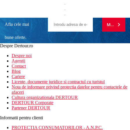
Afla cele mai
MA ABONE
bune oferte.
Despre Dertour.ro
Inscrie-te la
Despre noi
Agentii
newsletter!
Contact
Blog
Cariere
Licente, documente juridice si contractul cu turistul
Nota de informare privind protectia datelor pentru contactele de
afaceri
Cultura organizationala DERTOUR
DERTOUR Corporate
Partener DERTOUR
Informatii pentru clienti
PROTECTIA CONSUMATORILOR - A.N.P.C.