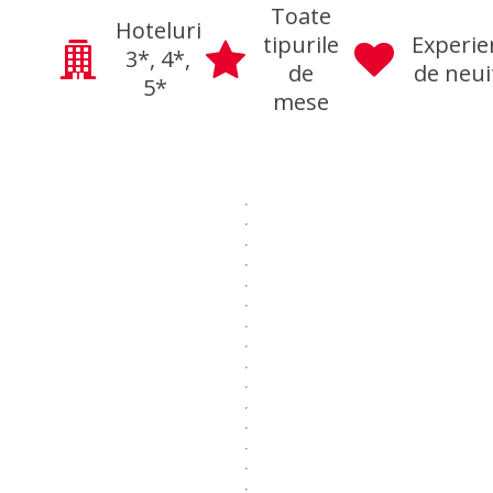
Toate
Hoteluri
tipurile
Experie
3*, 4*,
de
de neui
5*
mese