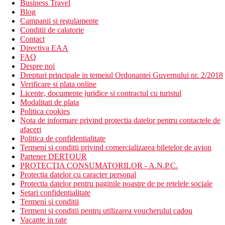
Business Travel
Blog
Campanii si regulamente
Conditii de calatorie
Contact
Directiva EAA
FAQ
Despre noi
Drepturi principale in temeiul Ordonantei Guvernului nr. 2/2018
Verificare si plata online
Licente, documente juridice si contractul cu turistul
Modalitati de plata
Politica cookies
Nota de informare privind protectia datelor pentru contactele de
afaceri
Politica de confidentialitate
Termeni si conditii privind comercializarea biletelor de avion
Partener DERTOUR
PROTECTIA CONSUMATORILOR - A.N.P.C.
Protectia datelor cu caracter personal
Protectia datelor pentru paginile noastre de pe retelele sociale
Setari confidentialitate
Termeni si conditii
Termeni si conditii pentru utilizarea voucherului cadou
Vacante in rate