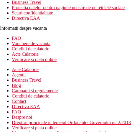
Business Travel
Protectia datelor pentru paginile noastre de pe retelele sociale
Setari confidentialitate
Directiva EAA
Informatii despre vacanta
FAQ
Vouchere de vacanta
Conditii de calatorie
Acte Calatorie
Verificare si plata online
Acte Calatorie
Agentii
Business Travel
Blog
Campanii si regulamente
Conditii de calatorie
Contact
Directiva EAA
FAQ
Despre noi
Drepturi principale in temeiul Ordonantei Guvernului nr. 2/2018
Verificare si plata online