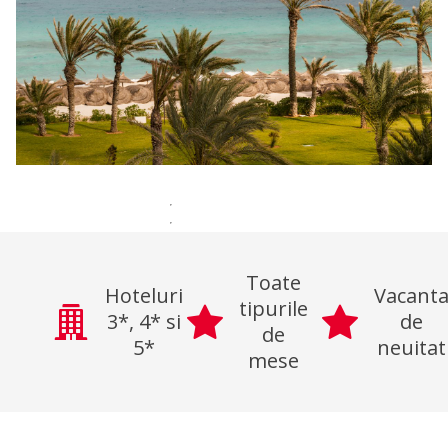
Toate
Hoteluri
Vacant
tipurile
3*, 4* si
de
de
5*
neuitat
mese