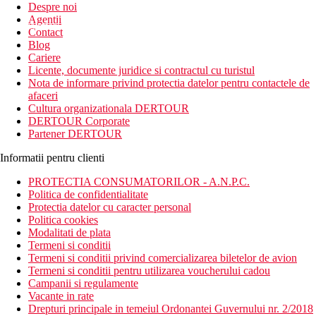
Despre noi
Agentii
newsletter!
Contact
Blog
Cariere
Licente, documente juridice si contractul cu turistul
Nota de informare privind protectia datelor pentru contactele de
afaceri
Cultura organizationala DERTOUR
DERTOUR Corporate
Partener DERTOUR
Informatii pentru clienti
PROTECTIA CONSUMATORILOR - A.N.P.C.
Politica de confidentialitate
Protectia datelor cu caracter personal
Politica cookies
Modalitati de plata
Termeni si conditii
Termeni si conditii privind comercializarea biletelor de avion
Termeni si conditii pentru utilizarea voucherului cadou
Campanii si regulamente
Vacante in rate
Drepturi principale in temeiul Ordonantei Guvernului nr. 2/2018