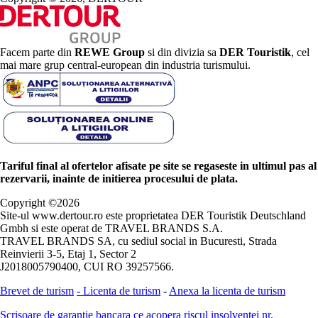
Facem parte din
REWE Group
si din divizia sa
DER Touristik
, cel
mai mare grup central-european din industria turismului.
Tariful final al ofertelor afisate pe site se regaseste in ultimul pas al
rezervarii, inainte de initierea procesului de plata.
Copyright ©
2026
Site-ul www.dertour.ro este proprietatea DER Touristik Deutschland
Gmbh si este operat de TRAVEL BRANDS S.A.
TRAVEL BRANDS SA, cu sediul social in Bucuresti, Strada
Reinvierii 3-5, Etaj 1, Sector 2
J2018005790400, CUI RO 39257566.
Brevet de turism
-
Licenta de turism
-
Anexa la licenta de turism
Scrisoare de garantie bancara ce acopera riscul insolventei nr.