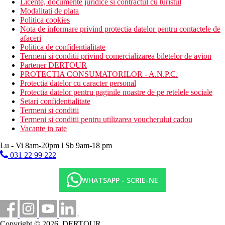
Licente, documente juridice si contractul cu turistul
Modalitati de plata
Politica cookies
Nota de informare privind protectia datelor pentru contactele de
afaceri
Politica de confidentialitate
Termeni si conditii privind comercializarea biletelor de avion
Partener DERTOUR
PROTECTIA CONSUMATORILOR - A.N.P.C.
Protectia datelor cu caracter personal
Protectia datelor pentru paginile noastre de pe retelele sociale
Setari confidentialitate
Termeni si conditii
Termeni si conditii pentru utilizarea voucherului cadou
Vacante in rate
Lu - Vi 8am-20pm l Sb 9am-18 pm
031 22 99 222
WHATSAPP - SCRIE-NE
Copyright © 2026, DERTOUR