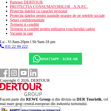
bar pe plaja
Partener DERTOUR
PROTECTIA CONSUMATORILOR - A.N.P.C.
Activitati sportive gratuite
Protectia datelor cu caracter personal
programe de animatie
Protectia datelor pentru paginile noastre de pe retelele sociale
programe de seara
Setari confidentialitate
biliard
Termeni si conditii
tenis si squash (iluminare contra cost)
Termeni si conditii pentru utilizarea voucherului cadou
fitness
Vacante in rate
tenis de masa
volei
Lu - Vi 8am-20pm l Sb 9am-18 pm
031 22 99 222
Activitati sportive contra cost
centru de scufundari
sporturi acvatice pe plaja
WHATSAPP - SCRIE-NE
sauna
aburi
jacuzzi
Mese
Copyright © 2026, DERTOUR
All Inclusive
Micul dejun, pranzul si cina din bufet
In timpul zilei, o gustare usoara, cafea, ceai, produse de
patiserie dulci
Facem parte din
REWE Group
si din divizia sa
DER Touristik
, cel
Bauturi alcoolice si nealcoolice selectate de productie
mai mare grup central-european din industria turismului.
locala (10:00 a.m. - 12:00 a.m.)