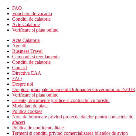
Cazare contra cost
Camera dubla, vedere la mare
FAQ
Vouchere de vacanta
Descrierea hotelului
Conditii de calatorie
hol de intrare cu receptie
Acte Calatorie
2 restaurante principale (1 cu terasa si vedere la mare)
Verificare si plata online
2 restaurante a la carte - oriental, grill
bar langa piscina
Acte Calatorie
bar pe plaja
Agentii
bar in receptie
Business Travel
cafenea
Campanii si regulamente
braserie
Conditii de calatorie
Wi-Fi in hol (gratuit)
Contact
magazine
Directiva EAA
discoteca
FAQ
salon de infrumusetare
Despre noi
2 piscine (sezlonguri, umbrele si prosoape gratuite); iarna
Drepturi principale in temeiul Ordonantei Guvernului nr. 2/2018
1 piscina incalzita
Verificare si plata online
terasa la soare
Licente, documente juridice si contractul cu turistul
mini club
Modalitati de plata
loc de joaca
Politica cookies
Nota de informare privind protectia datelor pentru contactele de
Descrierea plajei
afaceri
nisipos
Politica de confidentialitate
sezlonguri, umbrele si prosoape gratuite
Termeni si conditii privind comercializarea biletelor de avion